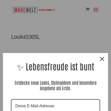
Look65305L
✨ Lebensfreude ist bunt
Kommentar absenden
Entdecke neue Looks, Stylingideen und besondere
Angebote als Erste.
Du musst
angemeldet
sein, um einen Kommentar
abzugeben.
Suchen