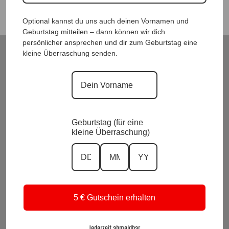
Optional kannst du uns auch deinen Vornamen und
Geburtstag mitteilen – dann können wir dich
persönlicher ansprechen und dir zum Geburtstag eine
kleine Überraschung senden.
ModeWelt Manu* Kainer, Kusmanekstrasse 22, 8280 Fürstenfeld
Versand und Rückgabe
Zahlungsarten
Impressum und Datenschutzerklärung
Allgemeine Geschäftsbedingungen
Wiederrufsbelehrung
Geburtstag (für eine
kleine Überraschung)
Kontakt
KI-Transparenz
Alle Preise inkl. Mwst.
Vertrag widerrufen
5 € Gutschein erhalten
Suchen
nach:
Jederzeit abmeldbar.