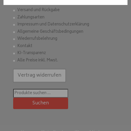
ModeWelt Manu* Kainer, Kusmanekstrasse 22, 8280 Fürstenfeld
Versand und Rückgabe
Zahlungsarten
Impressum und Datenschutzerklärung
Allgemeine Geschäftsbedingungen
Wiederrufsbelehrung
Kontakt
KI-Transparenz
Alle Preise inkl. Mwst.
Vertrag widerrufen
Suchen
nach:
Suchen