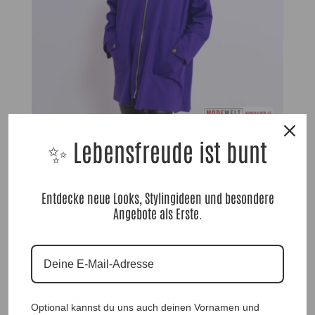
✨ Lebensfreude ist bunt
Royal Comfort Jacke Lila |Gr. UNI 38-48|, Anr.: 4190
79,90
€
Entdecke neue Looks, Stylingideen und besondere
Angebote als Erste.
Optional kannst du uns auch deinen Vornamen und