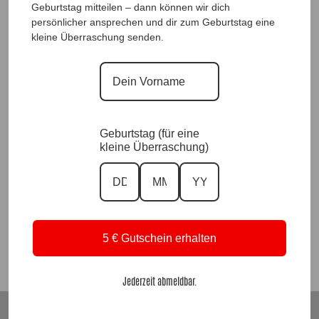
Geburtstag mitteilen – dann können wir dich
persönlicher ansprechen und dir zum Geburtstag eine
kleine Überraschung senden.
Geburtstag (für eine
kleine Überraschung)
TrendstyleJacke Chira Safari |Gr. UNI 40-46|, Anr.: 2432
79,90
€
Suchen
5 € Gutschein erhalten
Jederzeit abmeldbar.