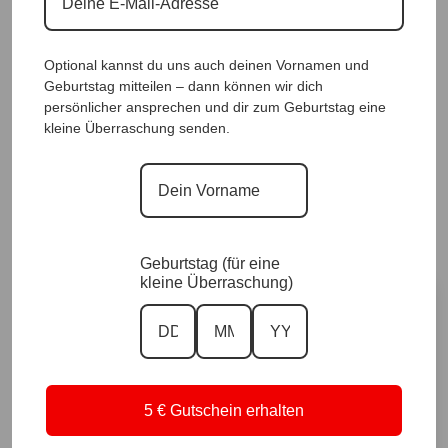
Optional kannst du uns auch deinen Vornamen und
Geburtstag mitteilen – dann können wir dich
TrendstyleJacke Chira Safari |Gr. UNI 40-46|,
persönlicher ansprechen und dir zum Geburtstag eine
Anr.: 2432
kleine Überraschung senden.
79,90
€
Sofort für dich verfügbar ✨
Versand in 1–3 Arbeitstagen
Geburtstag (für eine
kleine Überraschung)
Größe
Vorrätig
5 € Gutschein erhalten
In den Warenkorb