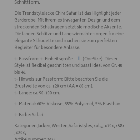
Schnittform.
Die TrendstyleJacke Chira Safari ist das Highlight jeder
Garderobe. Mit ihrem extravaganten Design und dem
streckenden Schalkragen setzt sie modische Akzente.
Die langen Schlitze und Längsziernähte sorgen für eine
elegante Silhouette und machen sie zum perfekten
Begleiter für besondere Anlässe.
ℹ️
✨ Passform: ✨ Einheitsgröße
(OneSize): Dieser
Style ist flexibel geschnitten und passt ideal von Gr. 40
bis 46.
✨ Hinweis zur Passform: Bitte beachten Sie die
Brustweite von ca. 120 cm (AA = 60 cm).
✨ Länge: ca. 90-100 cm.
✨ Material: 60% Viskose, 35% Polyamid, 5% Elasthan
✨ Farbe: Safari
Kategorien:Jacken,Westen,Safaristyles,xxl,,,,x70x,x58x
,x20x,