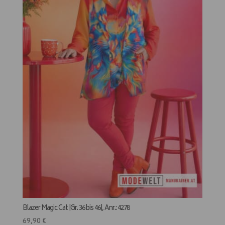
Blazer Magic Cat |Gr. 36 bis 46|, Anr.: 4278
69,90
€