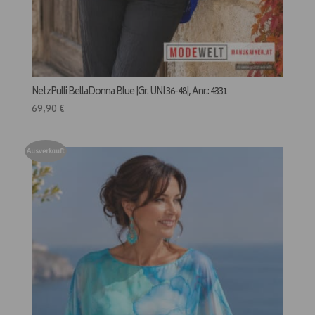
NetzPulli BellaDonna Blue |Gr. UNI 36-48|, Anr.: 4331
69,90
€
Ausverkauft