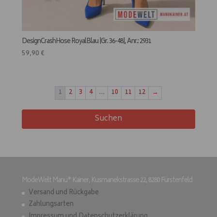
DesignCrashHose RoyalBlau |Gr. 36-48|, Anr.: 2931
59,90
€
1
2
3
4
…
10
11
12
→
Suchen
ModeWelt Manu* Kainer, Kusmanekstrasse 22, 8280 Fürstenfeld
Versand und Rückgabe
Zahlungsarten
Impressum und Datenschutzerklärung