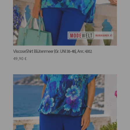
ViscoseShirt Blütenmeer |Gr. UNI 38-48|, Anr.: 4302
49,90
€