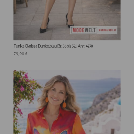
Tunika Clarissa Dunkelblau|Gr. 36 bis 52|, Anr.: 4270
79,90
€