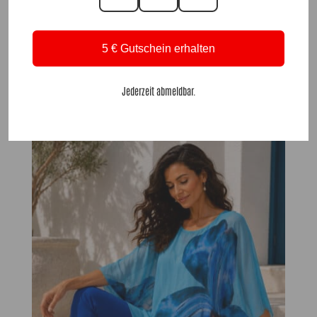
5 € Gutschein erhalten
ViscoseHose Sommertraum Türkis |Gr. 38 bis 48+|, Anr.: 4304
Jederzeit abmeldbar.
39,90
€