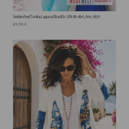
SeidenfeelTunika Laguna Blue|Gr. UNI 40-48+|, Anr.: 4319
69,90
€