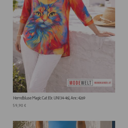
Hemdbluse Magic Cat |Gr. UNI 34-46|, Anr.: 4269
59,90
€