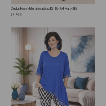
DesignHose Helena Jeansblau |Gr. 38-48+|, Anr.: 4288
59,90
€