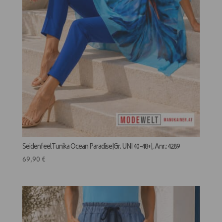
SeidenfeelTunika Ocean Paradise|Gr. UNI 40-48+|, Anr.: 4289
69,90
€