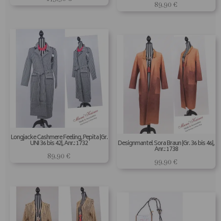
89,90
€
Longjacke Cashmere Feeling, Pepita |Gr.
UNI 36 bis 42|, Anr.: 1732
Designmantel Sora Braun |Gr. 36 bis 46|,
Anr.: 1738
89,90
€
99,90
€