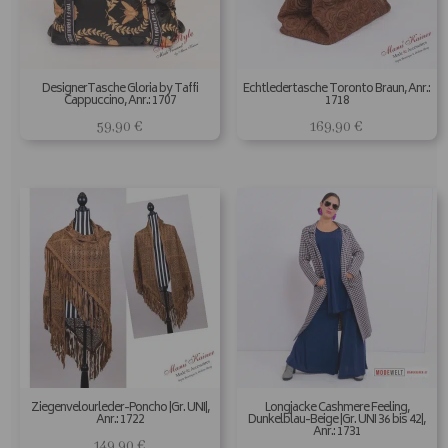
DesignerTasche Gloria by Taffi
Echtledertasche Toronto Braun, Anr.:
Cappuccino, Anr.: 1707
1718
59,90
€
169,90
€
Ziegenvelourleder-Poncho |Gr. UNI|,
Longjacke Cashmere Feeling,
Anr.: 1722
Dunkelblau-Beige |Gr. UNI 36 bis 42|,
Anr.: 1731
149,90
€