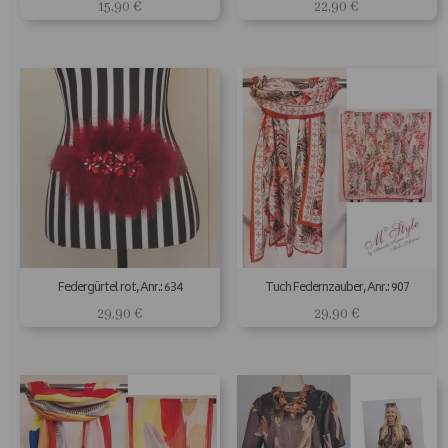
15,90
€
22,90
€
Federgürtel rot, Anr.: 634
Tuch Federnzauber, Anr.: 907
29,90
€
29,90
€