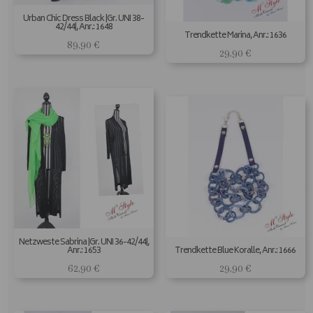
Urban Chic Dress Black |Gr. UNI 38-
42/44|, Anr.: 1648
Trendkette Marina, Anr.: 1636
89,90
€
29,90
€
Netzweste Sabrina |Gr. UNI 36-42/44|,
Anr.: 1653
Trendkette Blue Koralle, Anr.: 1666
62,90
€
29,90
€