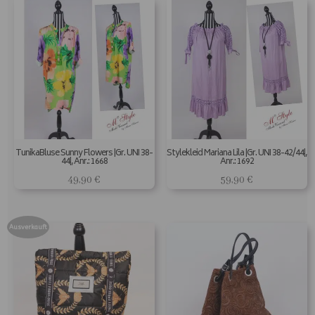
TunikaBluse Sunny Flowers |Gr. UNI 38-
Stylekleid Mariana Lila |Gr. UNI 38-42/44|,
44|, Anr.: 1668
Anr.: 1692
49,90
€
59,90
€
Ausverkauft