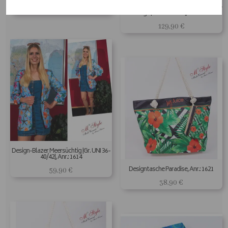
Designerkleid Summer Dream by Taffi –
129,90
€
Orange |Gr. UNI 40-50|, Anr.: 1606
129,90
€
Design-Blazer Meersüchtig |Gr. UNI 36-
40/42|, Anr.: 1614
Designtasche Paradise, Anr.: 1621
59,90
€
38,90
€