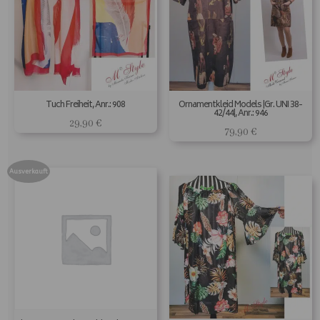
Tuch Freiheit, Anr.: 908
Ornamentkleid Models |Gr. UNI 38-
42/44|, Anr.: 946
29,90
€
79,90
€
Ausverkauft