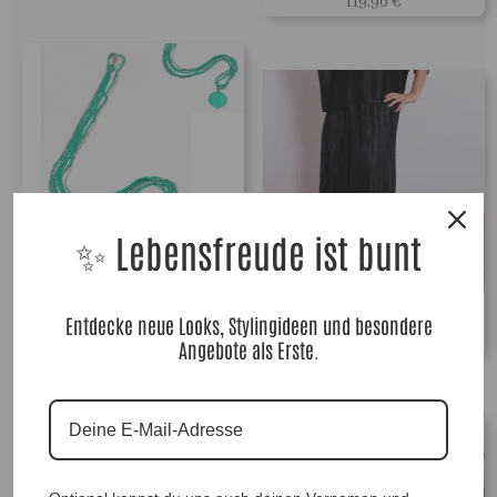
119,90
€
✨ Lebensfreude ist bunt
Longkette Jasmina Mint, Anr.: 1463
CrashRock Mary |Gr. 40 bis 46|, Anr.: 1568
25,90
€
Entdecke neue Looks, Stylingideen und besondere
69,90
€
Angebote als Erste.