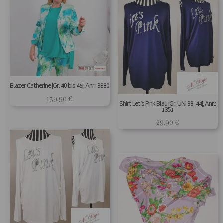
Blazer Catherine |Gr. 40 bis 46|, Anr.: 3880
139,90
€
Shirt Let’s Pink Blau |Gr. UNI 38-44|, Anr.:
1351
29,90
€