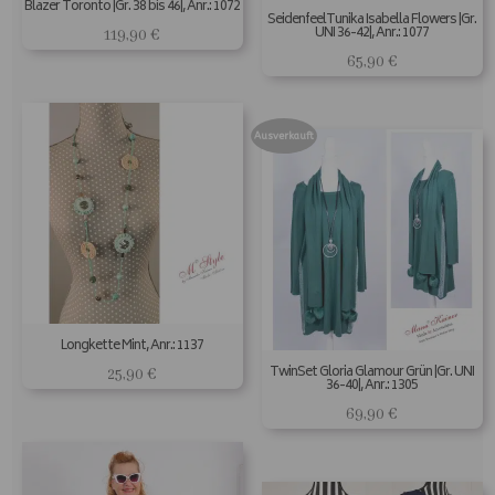
Blazer Toronto |Gr. 38 bis 46|, Anr.: 1072
SeidenfeelTunika Isabella Flowers |Gr.
UNI 36-42|, Anr.: 1077
119,90
€
65,90
€
Ausverkauft
Longkette Mint, Anr.: 1137
TwinSet Gloria Glamour Grün |Gr. UNI
25,90
€
36-40|, Anr.: 1305
69,90
€