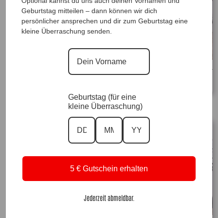
Optional kannst du uns auch deinen Vornamen und
Geburtstag mitteilen – dann können wir dich
persönlicher ansprechen und dir zum Geburtstag eine
kleine Überraschung senden.
HutSet Berry, Anr.: 1603
Designerkleid Summer Dream by Taffi –
59,90
€
Grün |Gr. UNI 40-50|, Anr.: 1604
129,90
€
Geburtstag (für eine
kleine Überraschung)
Ausverkauft
5 € Gutschein erhalten
Jederzeit abmeldbar.
Designerkleid Summer Dream by Taffi –
Mint |Gr. UNI 40-50|, Anr.: 1605