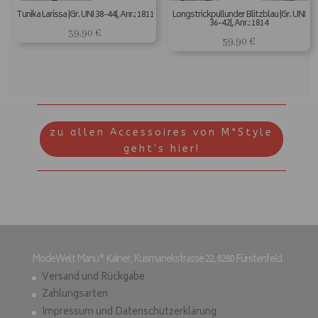
Tunika Larissa |Gr. UNI 38-44|, Anr.: 1811
Longstrickpullunder Blitzblau |Gr. UNI
36-42|, Anr.: 1814
39,90
€
59,90
€
zu allen Accessoires von M*Style
geht's hier!
ModeWelt Manu* Kainer, Kusmanekstrasse 22, 8280 Fürstenfeld
Versand und Rückgabe
Zahlungsarten
Impressum und Datenschutzerklärung