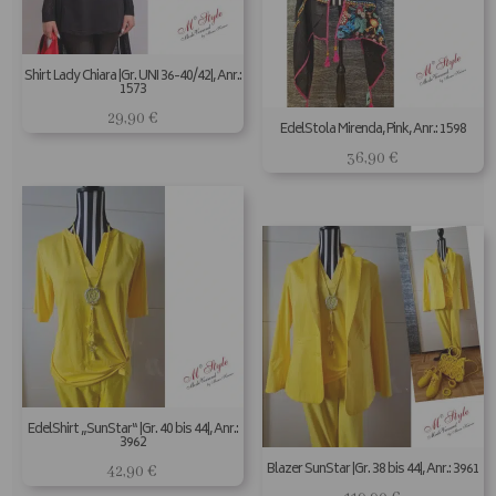
Shirt Lady Chiara |Gr. UNI 36-40/42|, Anr.:
1573
29,90
€
EdelStola Mirenda, Pink, Anr.: 1598
36,90
€
EdelShirt „SunStar“ |Gr. 40 bis 44|, Anr.:
3962
Blazer SunStar |Gr. 38 bis 44|, Anr.: 3961
42,90
€