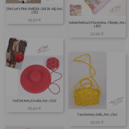
Shirt Let’s Pink Weiß |Gr. UNI 38-44|, Anr.:
1352
29,90
€
Seidenfeeltuch Florentina – Flieder, Anr.:
1453
32,90
€
HutSet Ines, Koralle, Anr.: 1563
69,90
€
Tasche Ines, Gelb, Anr.: 1562
49,90
€