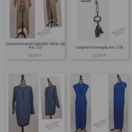
Grobstrickmantel Sabina |Gr. UNI 36-42|,
Anr.: 1727
Longkette Smaragda, Anr.: 1778
42,90
€
32,90
€