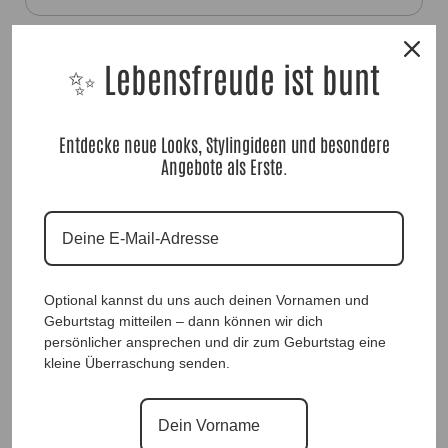
Material:
✨
✨ Lebensfreude ist bunt
100% Textilpapier
Entdecke neue Looks, Stylingideen und besondere
Angebote als Erste.
HutSet Ines, Koralle, Anr.: 1563
Optional kannst du uns auch deinen Vornamen und
69,90
€
Geburtstag mitteilen – dann können wir dich
persönlicher ansprechen und dir zum Geburtstag eine
kleine Überraschung senden.
Sofort für dich verfügbar ✨
Versand in 1–3 Arbeitstagen