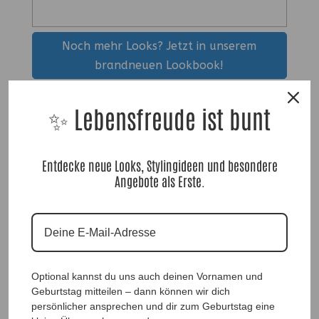
Noch mehr Looks? Jetzt in unserem
brandneuen Lookbook!
✨ Lebensfreude ist bunt
Dazu passende Hosen
Dazu passende UnterShirts
Entdecke neue Looks, Stylingideen und besondere
Zu unseren Blusen & Tunika
Angebote als Erste.
Zu unseren Jacken & Mänteln
Zu unseren Bestsellern
Zu unseren Accessoires
Optional kannst du uns auch deinen Vornamen und
Geburtstag mitteilen – dann können wir dich
persönlicher ansprechen und dir zum Geburtstag eine