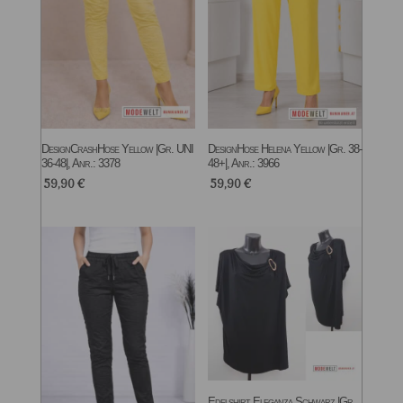
DesignCrashHose Yellow |Gr. UNI
DesignHose Helena Yellow |Gr. 38-
36-48|, Anr.: 3378
48+|, Anr.: 3966
59,90
€
59,90
€
Edelshirt Eleganza Schwarz |Gr.