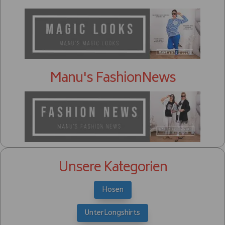
Manu's FashionNews
Unsere Kategorien
Hosen
UnterLongshirts