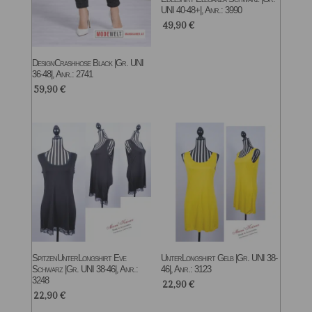
UNI 40-48+|, Anr.: 3990
49,90
€
DesignCrashhose Black |Gr. UNI
36-48|, Anr.: 2741
59,90
€
SpitzenUnterLongshirt Eve
UnterLongshirt Gelb |Gr. UNI 38-
Schwarz |Gr. UNI 38-46|, Anr.:
46|, Anr.: 3123
3248
22,90
€
22,90
€