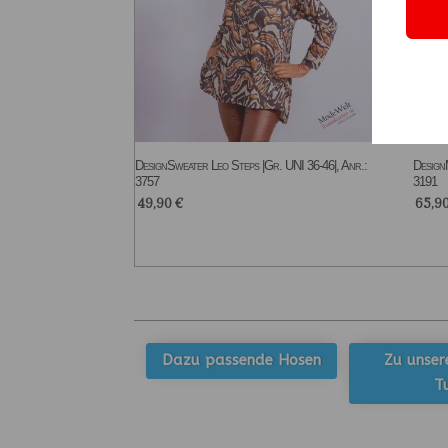
DesignSweater Leo Steps |Gr. UNI 36-46|, Anr.:
DesignM
3757
3191
49,90
€
65,9
Dazu passende Hosen
Zu unser
T