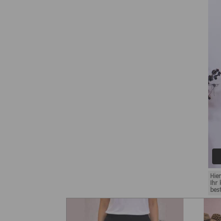
Hie
Ihr
bes