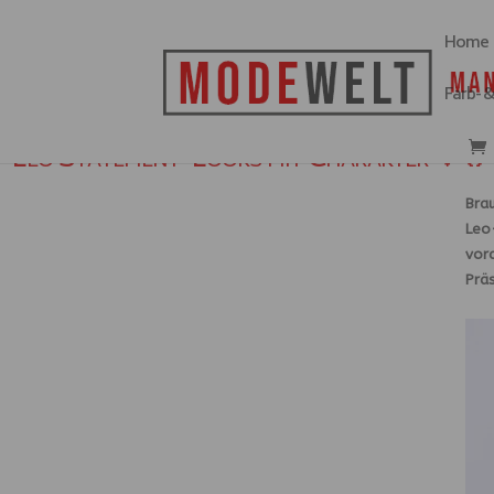
Home
Farb- 
Leo Statement-Looks mit Charakter 🖤🔥
Brau
Leo-
vor
Präs