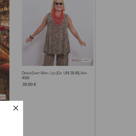
DesignShirt Mary, Leo |Gr. UNI 38-48|, Anr.:
4068
39,90
€
: 4156