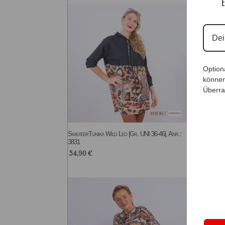
E
Option
können
Überra
SweaterTunika Wild Leo |Gr. UNI 36-46|, Anr.:
Design
3831
44/46|,
54,90
€
69,9