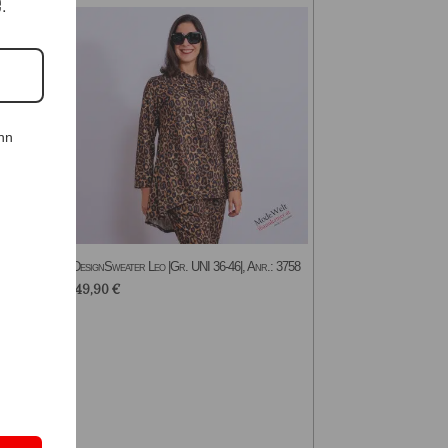
e.
nn
nr.:
DesignSweater Leo |Gr. UNI 36-46|, Anr.: 3758
49,90
€