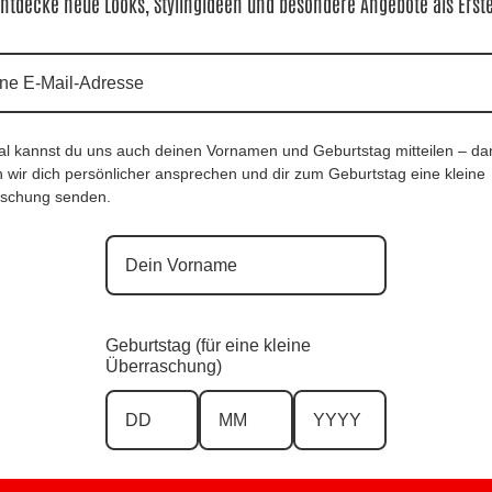
ntdecke neue Looks, Stylingideen und besondere Angebote als Erst
al kannst du uns auch deinen Vornamen und Geburtstag mitteilen – da
 wir dich persönlicher ansprechen und dir zum Geburtstag eine kleine
schung senden.
Jacke Harmony Flowers |Gr. UNI 40-
PonchoJacke Leo Black |Gr. UNI 38-48|, A
 Anr.: 3794
3797
0
€
65,90
€
Geburtstag (für eine kleine
Überraschung)