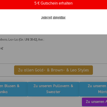
5 € Gutschein erhalten
Jederzeit abmeldbar.
antel Lady Leo |Gr. UNI 38-42|, Anr.:
0
€
Zu allen Gold- & Brown- & Leo Styles
en Blusen &
Zu unseren Pullovern &
Zu unseren
unika
Sweater
Mänt
Zu unseren A