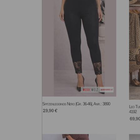
Spitzenleggings Nero |Gr. 36-46|, Anr.: 3890
Leo Tun
29,90
€
4192
69,9