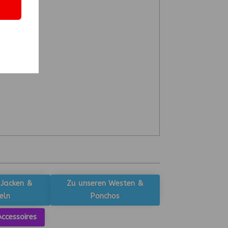
 Jacken &
Zu unseren Westen &
eln
Ponchos
ccessoires