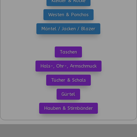
Kleider & Röcke
Westen & Ponchos
Mäntel / Jacken / Blazer
Taschen
Hals-, Ohr-, Armschmuck
Tücher & Schals
Gürtel
Hauben & Stirnbänder