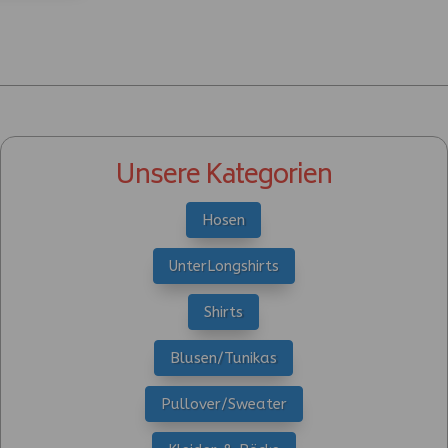
Unsere Kategorien
Hosen
UnterLongshirts
Shirts
Blusen/Tunikas
Pullover/Sweater