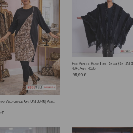
EdelPoncho Black Luxe Dream |Gr. UNI 3
48+|, Anr.: 4185
99,90
€
ika Wild Grace |Gr. UNI 38-48|, Anr.:
0
€