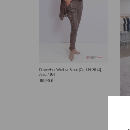
DesignHose WildLine Braun |Gr. UNI 36-44|,
Anr.: 4164
69,90
€
UnderS
40-48|,
36,9