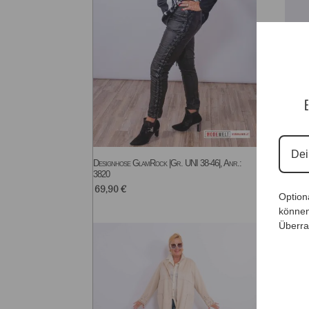
E
Designhose GlamRock |Gr. UNI 38-46|, Anr.:
Design
3820
Anr.: 
69,90
€
65,9
Option
können
Überra