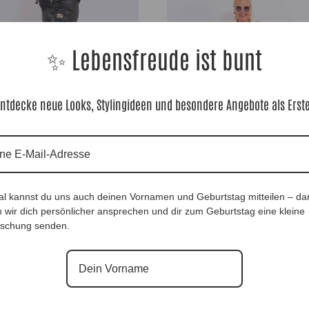
✨ Lebensfreude ist bunt
ntdecke neue Looks, Stylingideen und besondere Angebote als Erst
hose PowerSkin Black |Gr. UNI 36-44|,
HighFashion BlusenTunika Marga |Gr. 40 –
4158
Anr.: 3391
0
€
79,90
€
al kannst du uns auch deinen Vornamen und Geburtstag mitteilen – da
 wir dich persönlicher ansprechen und dir zum Geburtstag eine kleine
schung senden.
Ausverkauft