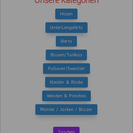
Unsere Kategorien
Hosen
UnterLongshirts
Shirts
Blusen/Tunikas
Pullover/Sweater
Kleider & Röcke
Westen & Ponchos
Mäntel / Jacken / Blazer
Taschen