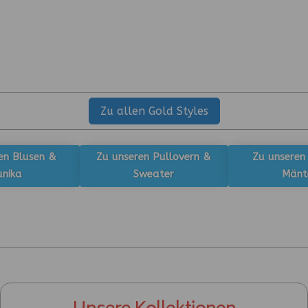
Zu allen Gold Styles
en Blusen &
Zu unseren Pullovern &
Zu unseren
unika
Sweater
Mänt