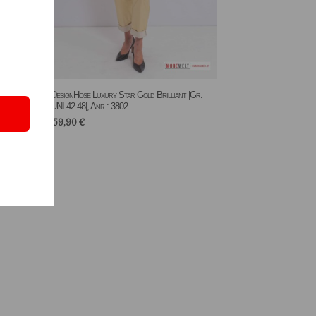
-46|,
DesignHose Luxury Star Gold Brilliant |Gr.
UNI 42-48|, Anr.: 3802
59,90
€