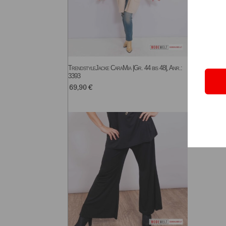
TrendstyleJacke CaraMia |Gr. 44 bis 48|, Anr.:
Design
3393
Kretsch
69,90
€
99,9