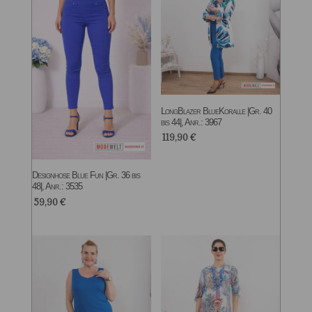
LongBlazer BlueKoralle |Gr. 40
bis 44|, Anr.: 3967
119,90
€
Designhose Blue Fun |Gr. 36 bis
48|, Anr.: 3535
59,90
€