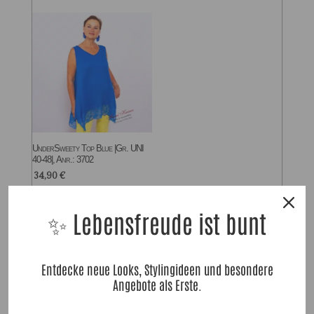
UnderSweety Top Blue |Gr. UNI
40-48|, Anr.: 3702
34,90
€
✨ Lebensfreude ist bunt
Zu allen Blau Styles!
Entdecke neue Looks, Stylingideen und besondere
Angebote als Erste.
Dazu passende Hosen
Dazu passende UnterShirts