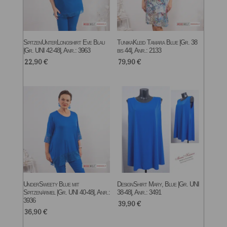
SpitzenUnterLongshirt Eve Blau
TunikaKleid Tamara Blue |Gr. 38
|Gr. UNI 42-48|, Anr.: 3963
bis 44|, Anr.: 2133
22,90
€
79,90
€
UnderSweety Blue mit
DesignShirt Mary, Blue |Gr. UNI
Spitzenärmel |Gr. UNI 40-48|, Anr.:
38-48|, Anr.: 3491
3936
39,90
€
36,90
€