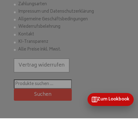
Zahlungsarten
Impressum und Datenschutzerklärung
Allgemeine Geschäftsbedingungen
Wiederrufsbelehrung
Kontakt
KI-Transparenz
Alle Preise inkl. Mwst.
Vertrag widerrufen
Suchen
nach:
Suchen
Zum Lookbook
Home
Mein Konto
Wunschliste
Kontakt & mehr
Kategorien