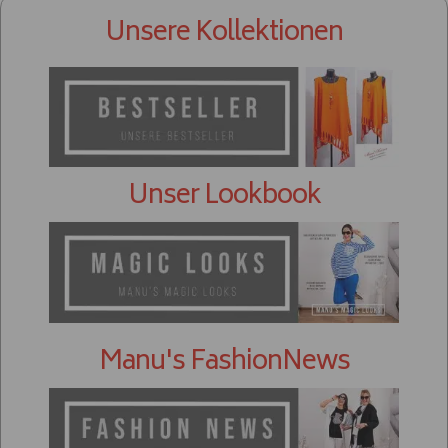
Unsere Kollektionen
Unser Lookbook
Manu's FashionNews