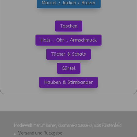
Mäntel / Jacken / Blazer
Taschen
Hals-, Ohr-, Armschmuck
Tücher & Schals
Gürtel
Hauben & Stirnbänder
ModeWelt Manu* Kainer, Kusmanekstrasse 22, 8280 Fürstenfeld
Versand und Rückgabe