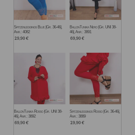
Spitzenleggings Blue |Gr. 36-46|,
BallonTunika Nero |Gr. UNI 38-
Anr.: 4082
46|, Anr.: 3891
29,90
€
69,90
€
BallonTunika Rosso |Gr. UNI 38-
Spitzenleggings Rosso |Gr. 36-46|,
46|, Anr.: 3892
Anr.: 3889
69,90
€
29,90
€