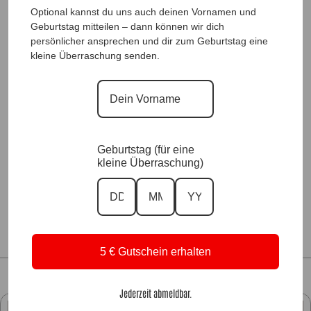
Optional kannst du uns auch deinen Vornamen und
Geburtstag mitteilen – dann können wir dich
Dazu passende Hosen
persönlicher ansprechen und dir zum Geburtstag eine
kleine Überraschung senden.
Dazu passende UnterShirts
Zu unseren Blusen & Tunika
Zu unseren Accessoires
Geburtstag (für eine
Zu unseren FarbKollektionen
kleine Überraschung)
5 € Gutschein erhalten
Jederzeit abmeldbar.