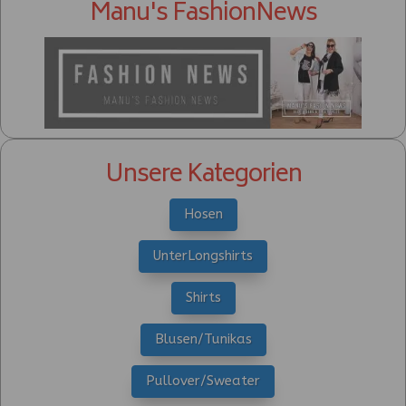
Manu's FashionNews
Unsere Kategorien
Hosen
UnterLongshirts
Shirts
Blusen/Tunikas
Pullover/Sweater