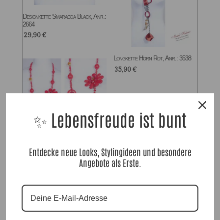
Designkette Smaragda Black, Anr.:
2664
29,90
€
Longkette Horn Rot, Anr.: 3538
35,90
€
✨ Lebensfreude ist bunt
Entdecke neue Looks, Stylingideen und besondere
Longkette Red Flowers, Anr.:
Angebote als Erste.
3031
32,90
€
Zu allen Kleidern & Röcken