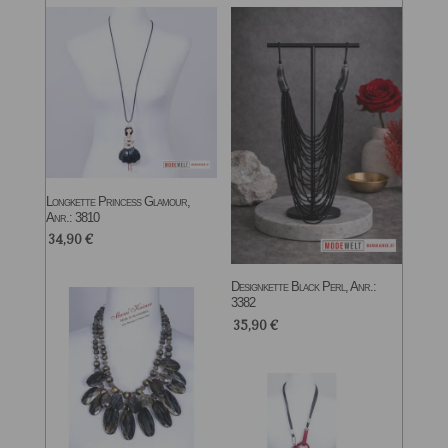
Longkette Princess Glamour,
Anr.: 3810
34,90
€
Designkette Black Perl, Anr.:
3382
35,90
€