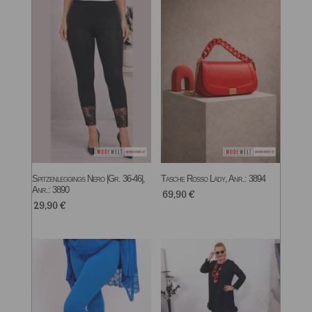
Spitzenleggings Nero |Gr. 36-46|,
Tasche Rosso Lady, Anr.: 3894
Anr.: 3890
69,90
€
29,90
€