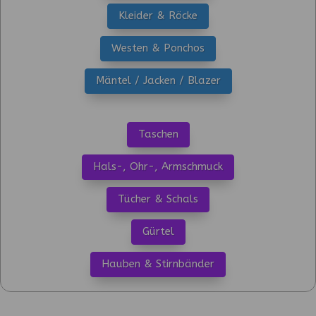
Kleider & Röcke
Westen & Ponchos
Mäntel / Jacken / Blazer
Taschen
Hals-, Ohr-, Armschmuck
Tücher & Schals
Gürtel
Hauben & Stirnbänder