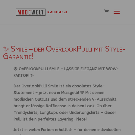
✨ Smile – der OverlookPulli mit Style-
Garantie!
🌟
OVERLOOKPULLI SMILE – LÄSSIGE ELEGANZ MIT WOW-
FAKTOR!
✨
Der
OverlookPulli Smile
ist ein
absolutes Style-
Statement
– jetzt neu in
Maisgelb
! 💛 Mit seinen
modischen Outcuts
und dem
streckenden V-Ausschnitt
bringt er
lässige Raffinesse
in deinen Look. Ob über
Trendyshirts, Longtops oder Underlongshirts
– dieser
Pulli ist dein perfektes Layering-Piece!
Jetzt in vielen Farben erhältlich – für deinen individuellen