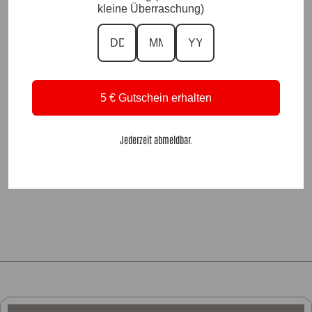
kleine Überraschung)
Dazu passende Hosen
Zu unseren Pullovern & Sweater
5 € Gutschein erhalten
Zu unseren Lieblingsstücken
Zu unseren Accessoires
Jederzeit abmeldbar.
Zu unseren SaleProdukten