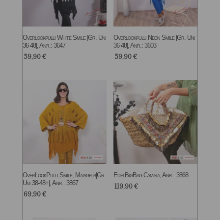
Overlookpulli White Smile |Gr. Uni
Overlookpulli Neon Smile |Gr. Uni
36-48|, Anr.: 3647
36-48|, Anr.: 3603
59,90
€
59,90
€
OverLookPulli Smile, Maisgelb|Gr.
EdelBigBag Camira, Anr.: 3868
Uni 38-48+|, Anr.: 3867
119,90
€
69,90
€