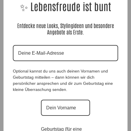
✨ Lebensfreude ist bunt
Designhose Luxury Star Maisgelb
SeidenfeelTunika Dream
|Gr. 36 bis 48|, Anr.: 3866
Maisgelb|Gr. Uni 36-48+|, Anr.:
3865
59,90
€
59,90
€
Entdecke neue Looks, Stylingideen und besondere
Angebote als Erste.
Optional kannst du uns auch deinen Vornamen und
Geburtstag mitteilen – dann können wir dich
persönlicher ansprechen und dir zum Geburtstag eine
SeidenfeelTunika Dream Safari|Gr.
kleine Überraschung senden.
Uni 36-48+|, Anr.: 3864
Medaillonkette Silvia Braun, Anr.:
3806
59,90
€
29,90
€
Geburtstag (für eine
Zu allen OverlookPullis