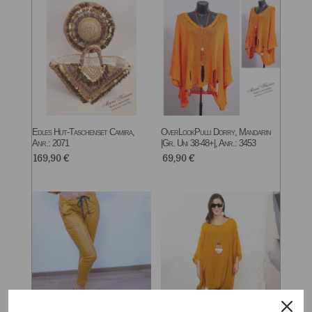
Edles Hut-Taschenset Camira,
OverLookPulli Dorry, Mandarin
Anr.: 2071
|Gr. Uni 38-48+|, Anr.: 3453
169,90
€
69,90
€