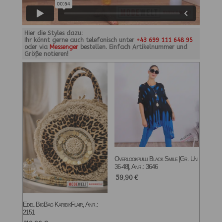
Hier die Styles dazu:
Ihr könnt gerne auch telefonisch unter
+43 699 111 648 95
oder via
Messenger
bestellen. Einfach Artikelnummer und
Größe notieren!
Overlookpulli Black Smile |Gr. Uni
36-48|, Anr.: 3646
59,90
€
Edel BigBag KaribikFlair, Anr.:
2151