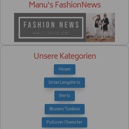
Manu's FashionNews
Unsere Kategorien
Hosen
UnterLongshirts
Shirts
Blusen/Tunikas
Pullover/Sweater