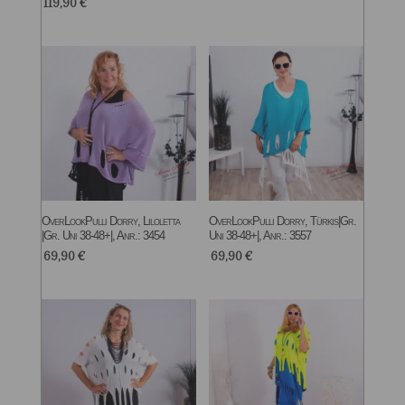
119,90
€
OverLookPulli Dorry, Liloletta
OverLookPulli Dorry, Türkis|Gr.
|Gr. Uni 38-48+|, Anr.: 3454
Uni 38-48+|, Anr.: 3557
69,90
€
69,90
€