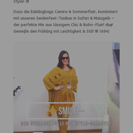
Style!
🎨
Dazu die
Edelbigbags Camira & Sommerflair
, kombiniert
mit unseren
Seidenfeel-Tunikas
in
Safari & Maisgelb
–
der perfekte Mix aus
lässigem Chic & Boho-Flair
! 👜🌿
Genieße den Frühling mit
Leichtigkeit & Stil!
🌸 (494)