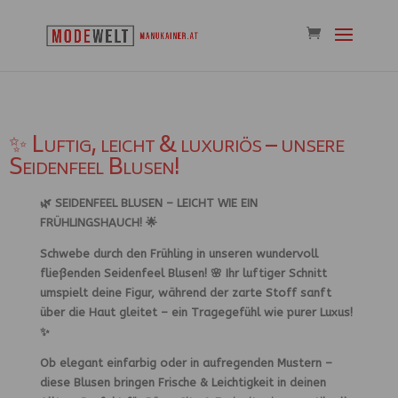
✨ Luftig, leicht & luxuriös – unsere
Seidenfeel Blusen!
🌿 SEIDENFEEL BLUSEN – LEICHT WIE EIN
FRÜHLINGSHAUCH!
🌟
Schwebe durch den Frühling in unseren
wundervoll
fließenden Seidenfeel Blusen!
🌸 Ihr
luftiger Schnitt
umspielt deine Figur, während der
zarte Stoff
sanft
über die Haut gleitet –
ein Tragegefühl wie purer Luxus!
✨
Ob
elegant einfarbig oder in aufregenden Mustern
–
diese Blusen bringen
Frische & Leichtigkeit
in deinen