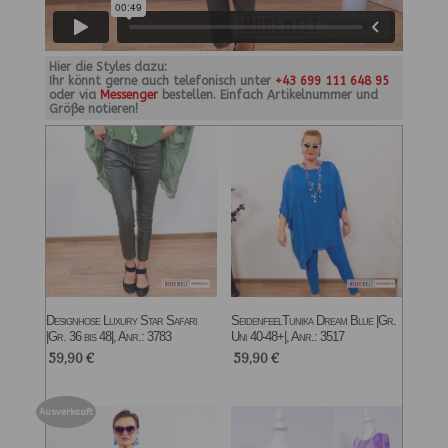
Hier die Styles dazu:
Ihr könnt gerne auch telefonisch unter
+43 699 111 648 95
oder via
Messenger
bestellen. Einfach Artikelnummer und
Größe notieren!
Designhose Luxury Star Safari
SeidenfeelTunika Dream Blue |Gr.
|Gr. 36 bis 48|, Anr.: 3783
Uni 40-48+|, Anr.: 3517
59,90
€
59,90
€
Ausverkauft