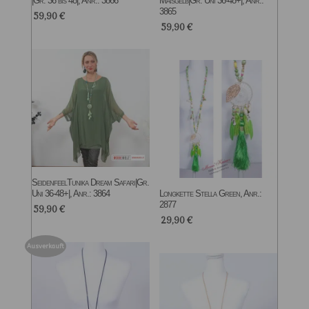
|Gr. 36 bis 48|, Anr.: 3866
Maisgelb|Gr. Uni 36-48+|, Anr.:
3865
59,90
€
59,90
€
SeidenfeelTunika Dream Safari|Gr.
Uni 36-48+|, Anr.: 3864
Longkette Stella Green, Anr.:
2877
59,90
€
29,90
€
Ausverkauft