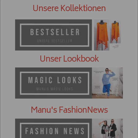
Unsere Kollektionen
Unser Lookbook
Manu's FashionNews