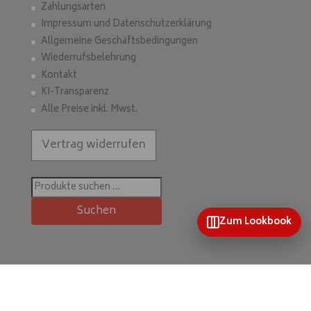
Zahlungsarten
Impressum und Datenschutzerklärung
Allgemeine Geschäftsbedingungen
Wiederrufsbelehrung
Kontakt
KI-Transparenz
Alle Preise inkl. Mwst.
Vertrag widerrufen
Suchen
nach:
Suchen
Zum Lookbook
Home
Mein Konto
Wunschliste
Kontakt & mehr
Kategorien