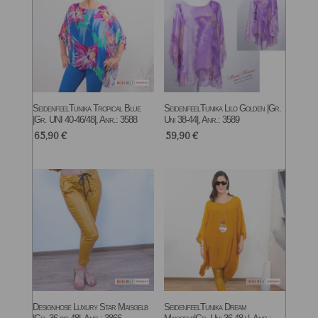
SeidenfeelTunika Tropical Blue
SeidenfeelTunika Lilo Golden |Gr.
|Gr. UNI 40-46/48|, Anr.: 3588
Uni 38-44|, Anr.: 3589
65,90
€
59,90
€
Designhose Luxury Star Maisgelb
SeidenfeelTunika Dream