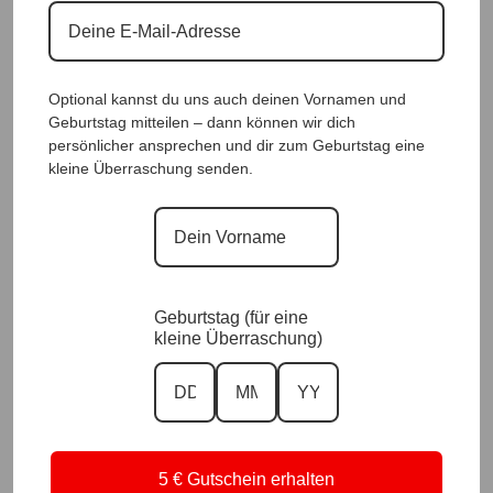
Optional kannst du uns auch deinen Vornamen und
Geburtstag mitteilen – dann können wir dich
persönlicher ansprechen und dir zum Geburtstag eine
kleine Überraschung senden.
SeidenfeelTunika Dream Black |Gr.
Uni 40-48+|, Anr.: 3073
59,90
€
Geburtstag (für eine
kleine Überraschung)
Zu allen SeidenfeelStyles
Dazu passende Hosen
5 € Gutschein erhalten
Zu unseren Blusen & Tunika