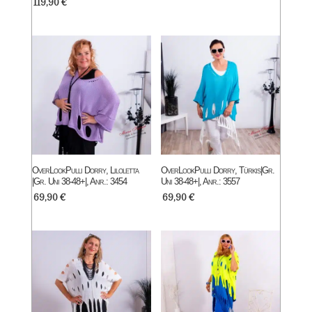
119,90
€
OverLookPulli Dorry, Liloletta
OverLookPulli Dorry, Türkis|Gr.
|Gr. Uni 38-48+|, Anr.: 3454
Uni 38-48+|, Anr.: 3557
69,90
€
69,90
€