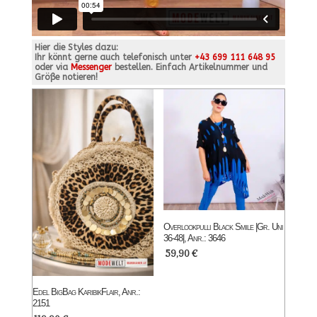
Hier die Styles dazu:
Ihr könnt gerne auch telefonisch unter
+43 699 111 648 95
oder via
Messenger
bestellen. Einfach Artikelnummer und
Größe notieren!
Overlookpulli Black Smile |Gr. Uni
36-48|, Anr.: 3646
59,90
€
Edel BigBag KaribikFlair, Anr.:
2151