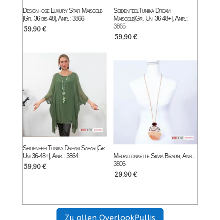
Designhose Luxury Star Maisgelb
SeidenfeelTunika Dream
|Gr. 36 bis 48|, Anr.: 3866
Maisgelb|Gr. Uni 36-48+|, Anr.:
3865
59,90
€
59,90
€
SeidenfeelTunika Dream Safari|Gr.
Uni 36-48+|, Anr.: 3864
Medaillonkette Silvia Braun, Anr.:
3806
59,90
€
29,90
€
Zu allen OverlookPullis