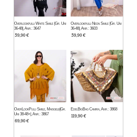
Overlookpulli White Smile |Gr. Uni
Overlookpulli Neon Smile |Gr. Uni
36-48|, Anr.: 3647
36-48|, Anr.: 3603
59,90
€
59,90
€
OverLookPulli Smile, Maisgelb|Gr.
EdelBigBag Camira, Anr.: 3868
Uni 38-48+|, Anr.: 3867
119,90
€
69,90
€