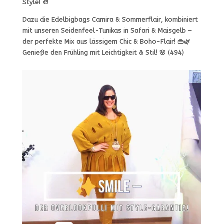
Style!
🎨
Dazu die
Edelbigbags Camira & Sommerflair
, kombiniert
mit unseren
Seidenfeel-Tunikas
in
Safari & Maisgelb
–
der perfekte Mix aus
lässigem Chic & Boho-Flair
! 👜🌿
Genieße den Frühling mit
Leichtigkeit & Stil!
🌸 (494)