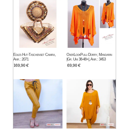
Edles Hut-Taschenset Camira,
OverLookPulli Dorry, Mandarin
Anr.: 2071
|Gr. Uni 38-48+|, Anr.: 3453
169,90
€
69,90
€