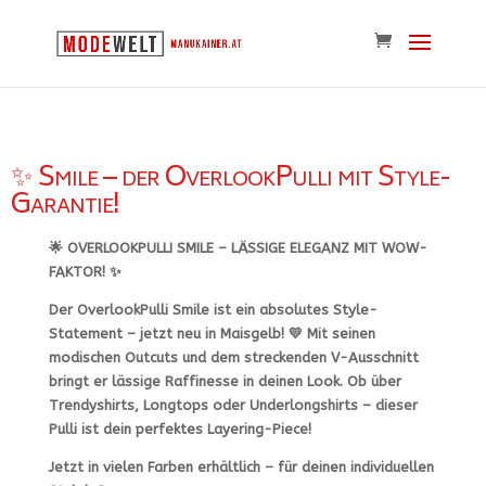
✨ Smile – der OverlookPulli mit Style-
Garantie!
🌟
OVERLOOKPULLI SMILE – LÄSSIGE ELEGANZ MIT WOW-
FAKTOR!
✨
Der
OverlookPulli Smile
ist ein
absolutes Style-
Statement
– jetzt neu in
Maisgelb
! 💛 Mit seinen
modischen Outcuts
und dem
streckenden V-Ausschnitt
bringt er
lässige Raffinesse
in deinen Look. Ob über
Trendyshirts, Longtops oder Underlongshirts
– dieser
Pulli ist dein perfektes Layering-Piece!
Jetzt in vielen Farben erhältlich – für deinen individuellen