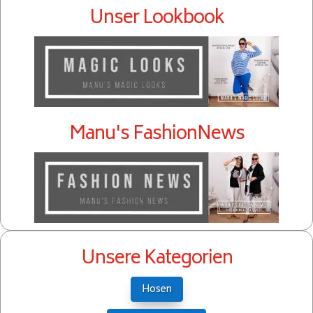
Unser Lookbook
Manu's FashionNews
Unsere Kategorien
Hosen