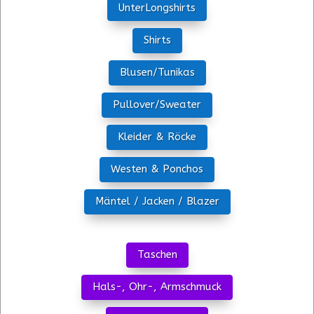
UnterLongshirts
Shirts
Blusen/Tunikas
Pullover/Sweater
Kleider & Röcke
Westen & Ponchos
Mäntel / Jacken / Blazer
Taschen
Hals-, Ohr-, Armschmuck