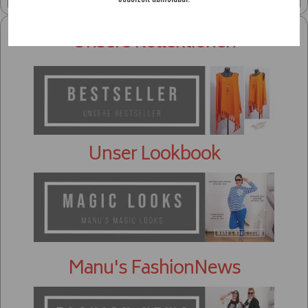
Unsere Kollektionen
Unser Lookbook
Manu's FashionNews