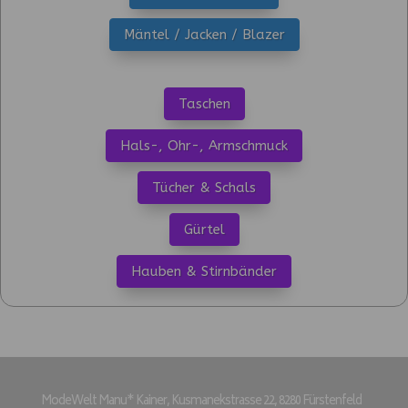
Mäntel / Jacken / Blazer
Taschen
Hals-, Ohr-, Armschmuck
Tücher & Schals
Gürtel
Hauben & Stirnbänder
ModeWelt Manu* Kainer, Kusmanekstrasse 22, 8280 Fürstenfeld