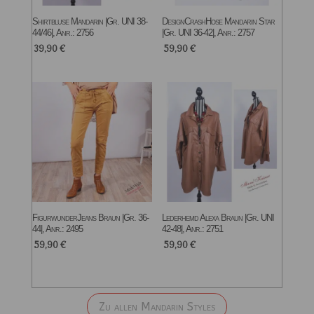
Shirtbluse Mandarin |Gr. UNI 38-
DesignCrashHose Mandarin Star
44/46|, Anr.: 2756
|Gr. UNI 36-42|, Anr.: 2757
39,90
€
59,90
€
FigurwunderJeans Braun |Gr. 36-
Lederhemd Alexa Braun |Gr. UNI
44|, Anr.: 2495
42-48|, Anr.: 2751
59,90
€
59,90
€
Zu allen Mandarin Styles