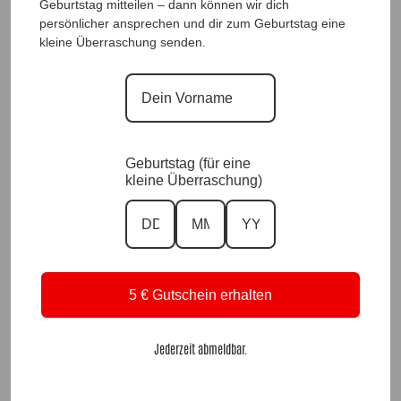
DesignLongshirt Trendy Black |Gr. UNI 38-48|,
Geburtstag mitteilen – dann können wir dich
r
Anr.: 2873
persönlicher ansprechen und dir zum Geburtstag eine
n
kleine Überraschung senden.
a
t
Mehr Details >
i
v
59,90
€
e
:
Geburtstag (für eine
Größe
kleine Überraschung)
Zurücksetzen
Vorrätig
In den Warenkorb
A
5 € Gutschein erhalten
l
t
e
Jederzeit abmeldbar.
Designhose GlamRock |Gr. UNI 38-46|, Anr.:
r
3820
n