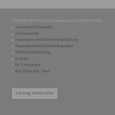
ModeWelt Manu* Kainer, Kusmanekstrasse 22, 8280 Fürstenfeld
Versand und Rückgabe
Zahlungsarten
Impressum und Datenschutzerklärung
Allgemeine Geschäftsbedingungen
Wiederrufsbelehrung
Kontakt
KI-Transparenz
Alle Preise inkl. Mwst.
Vertrag widerrufen