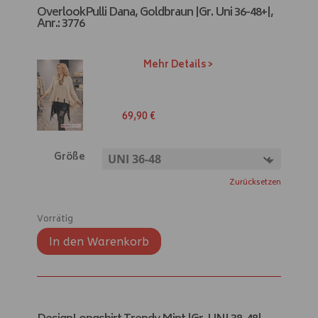
e
OverlookPulli Dana, Goldbraun |Gr. Uni 36-48+|,
r
Anr.: 3776
n
a
t
Mehr Details >
i
v
e
69,90
€
:
Größe
Zurücksetzen
Vorrätig
In den Warenkorb
A
l
t
e