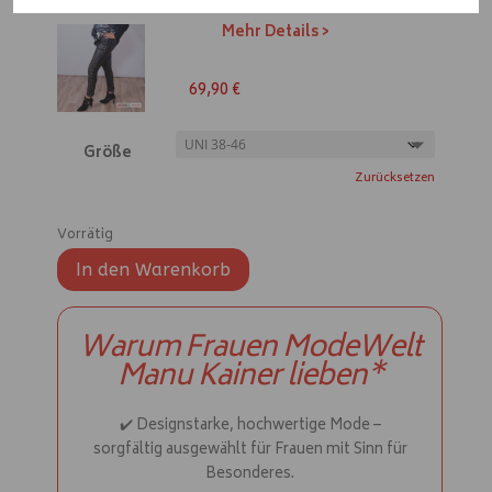
a
t
Mehr Details >
i
v
69,90
€
e
:
Größe
Zurücksetzen
Vorrätig
In den Warenkorb
A
l
Warum Frauen ModeWelt
t
Manu Kainer lieben*
e
r
n
✔️ Designstarke, hochwertige Mode –
a
sorgfältig ausgewählt für Frauen mit Sinn für
t
Besonderes.