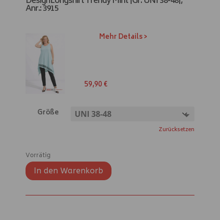
DesignLongshirt Trendy Mint |Gr. UNI 38-48|,
r
Anr.: 3915
n
a
t
Mehr Details >
i
v
e
:
59,90
€
Größe
Zurücksetzen
Vorrätig
In den Warenkorb
A
l
t
e