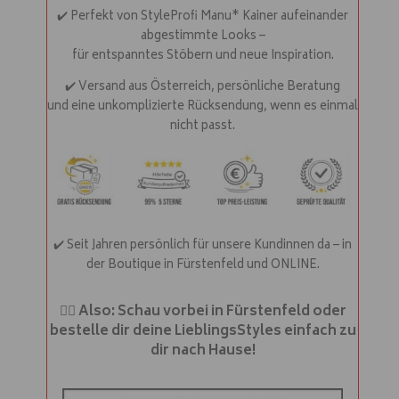
i
✔️ Perfekt von StyleProfi Manu* Kainer aufeinander
v
abgestimmte Looks –
e
für entspanntes Stöbern und neue Inspiration.
:
✔️ Versand aus Österreich, persönliche Beratung
und eine unkomplizierte Rücksendung, wenn es einmal
nicht passt.
✔️ Seit Jahren persönlich für unsere Kundinnen da – in
der Boutique in Fürstenfeld und ONLINE.
❤️‍🔥
Also: Schau vorbei in Fürstenfeld oder
bestelle dir deine LieblingsStyles einfach zu
dir nach Hause!