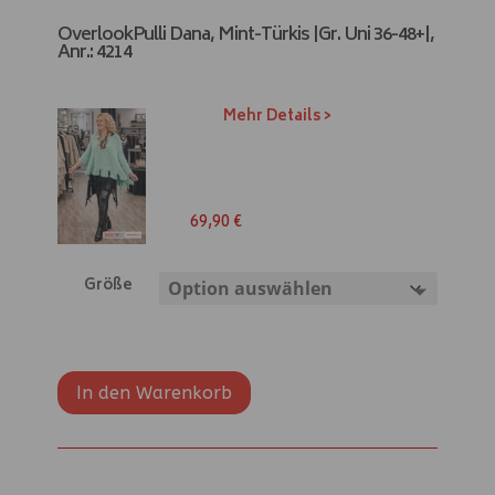
OverlookPulli Dana, Mint-Türkis |Gr. Uni 36-48+|,
Anr.: 4214
Mehr Details >
69,90
€
Größe
In den Warenkorb
A
l
t