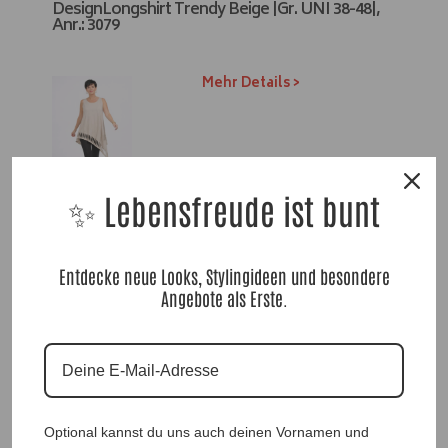
DesignLongshirt Trendy Beige |Gr. UNI 38-48|,
r
Anr.: 3079
n
a
t
Mehr Details >
i
v
e
:
59,90
€
✨ Lebensfreude ist bunt
Größe
Zurücksetzen
Entdecke neue Looks, Stylingideen und besondere
Angebote als Erste.
Vorrätig
In den Warenkorb
A
l
t
Optional kannst du uns auch deinen Vornamen und
e