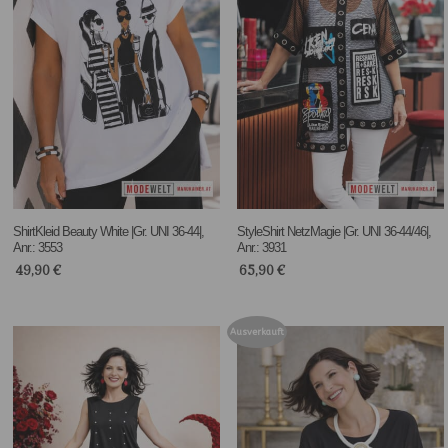
ShirtKleid Beauty White |Gr. UNI 36-44|,
StyleShirt NetzMagie |Gr. UNI 36-44/46|,
Anr.: 3553
Anr.: 3931
49,90
€
65,90
€
Ausverkauft