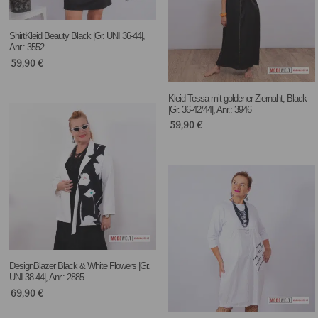
ShirtKleid Beauty Black |Gr. UNI 36-44|,
Anr.: 3552
59,90
€
Kleid Tessa mit goldener Ziernaht, Black
|Gr. 36-42/44|, Anr.: 3946
59,90
€
DesignBlazer Black & White Flowers |Gr.
UNI 38-44|, Anr.: 2885
69,90
€