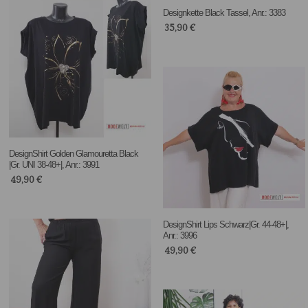
Designkette Black Tassel, Anr.: 3383
35,90
€
DesignShirt Golden Glamouretta Black
|Gr. UNI 38-48+|, Anr.: 3991
49,90
€
DesignShirt Lips Schwarz|Gr. 44-48+|,
Anr.: 3996
49,90
€