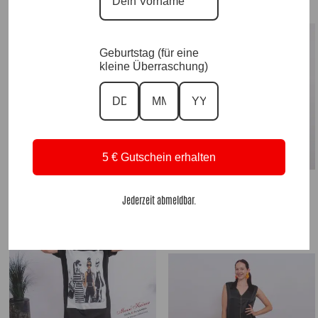
Geburtstag (für eine
kleine Überraschung)
PlisseeKleid La Donna, Black |Gr. 36 –
48|, Anr.: 3507
65,90
€
5 € Gutschein erhalten
SeidenfeelTunika La Stella Orange |Gr.
UNI 36-48|, Anr.: 3960
Jederzeit abmeldbar.
65,90
€