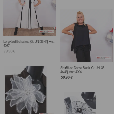
LongKleid Bellissima |Gr. UNI 36-44|, Anr.:
4037
79,90
€
ShirtBluse Donna Black |Gr. UNI 36-
44/46|, Anr.: 4004
59,90
€