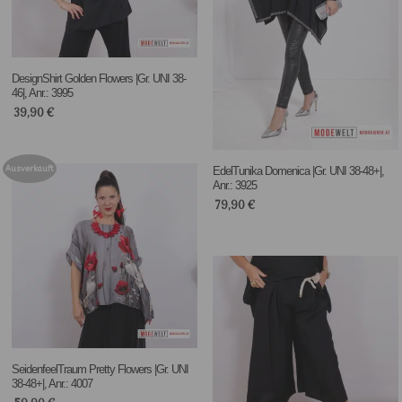
DesignShirt Golden Flowers |Gr. UNI 38-
46|, Anr.: 3995
39,90
€
Ausverkauft
EdelTunika Domenica |Gr. UNI 38-48+|,
Anr.: 3925
79,90
€
SeidenfeelTraum Pretty Flowers |Gr. UNI
38-48+|, Anr.: 4007