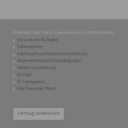
ModeWelt Manu* Kainer, Kusmanekstrasse 22, 8280 Fürstenfeld
Versand und Rückgabe
Zahlungsarten
Impressum und Datenschutzerklärung
Allgemeine Geschäftsbedingungen
Wiederrufsbelehrung
Kontakt
KI-Transparenz
Alle Preise inkl. Mwst.
Vertrag widerrufen