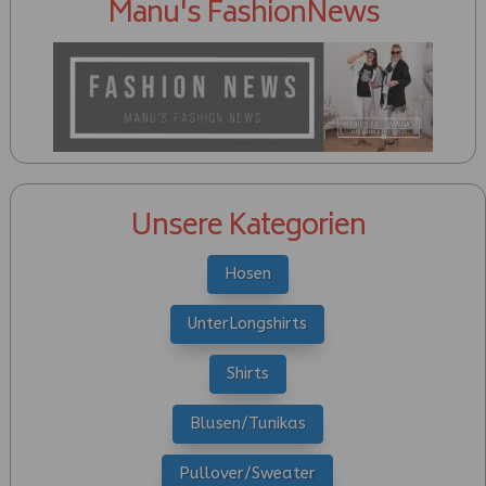
Manu's FashionNews
Unsere Kategorien
Hosen
UnterLongshirts
Shirts
Blusen/Tunikas
Pullover/Sweater