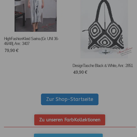
HighFashionKleid Sarina |Gr. UNI 36-
46/48|, Anr.: 3407
79,90
€
DesignTasche Black & White, Anr.: 2851
49,90
€
Zur Shop-Startseite
Zu unseren FarbKollektionen