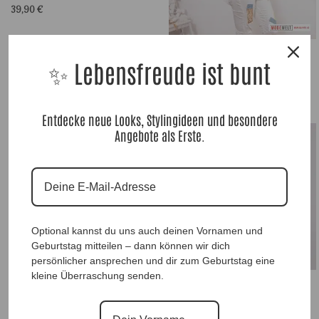
39,90
€
BlusenShirt Chiara White |Gr. UNI 36-42|,
✨ Lebensfreude ist bunt
Anr.: 3036
25,90
€
Entdecke neue Looks, Stylingideen und besondere
Angebote als Erste.
DesignHose „The Eye – White Light“ |Gr.
38 bis 46|, Anr.: 2918
Optional kannst du uns auch deinen Vornamen und
89,90
€
Geburtstag mitteilen – dann können wir dich
persönlicher ansprechen und dir zum Geburtstag eine
kleine Überraschung senden.
Viskosetuch Cindy White, Anr.: 3976
22,90
€