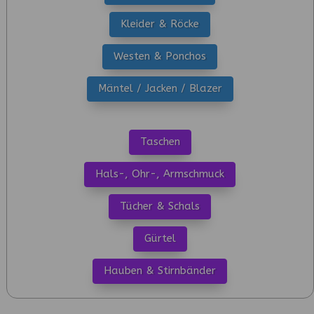
Kleider & Röcke
Westen & Ponchos
Mäntel / Jacken / Blazer
Taschen
Hals-, Ohr-, Armschmuck
Tücher & Schals
Gürtel
Hauben & Stirnbänder