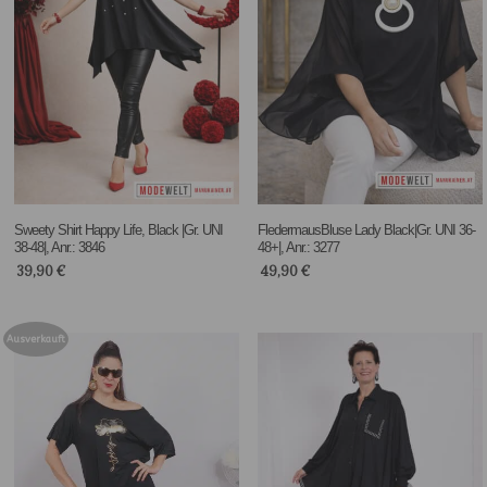
Sweety Shirt Happy Life, Black |Gr. UNI
FledermausBluse Lady Black|Gr. UNI 36-
38-48|, Anr.: 3846
48+|, Anr.: 3277
39,90
€
49,90
€
Ausverkauft