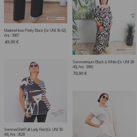
MarleneHose Pretty Black |Gr. UNI 36-42|,
Anr.: 3987
49,90
€
Sommertraum Black & White |Gr. UNI 38-
46|, Anr.: 3981
79,90
€
SommerShirtPulli Lady Red |Gr. UNI 38-
48|, Anr.: 3628