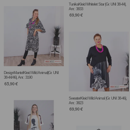
TunikaKleid Whitelet Star |Gr. UNI 38-44|,
Anr.: 3833
69,90
€
DesignMantelKleid Wild Animal|Gr. UNI
38-44/46|, Anr.: 3190
65,90
€
SweaterKleid Wild Animal |Gr. UNI 38-46|,
Anr.: 3823
69,90
€