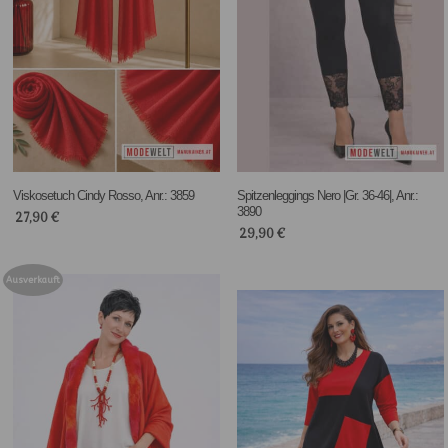
Viskosetuch Cindy Rosso, Anr.: 3859
Spitzenleggings Nero |Gr. 36-46|, Anr.:
3890
27,90
€
29,90
€
Ausverkauft