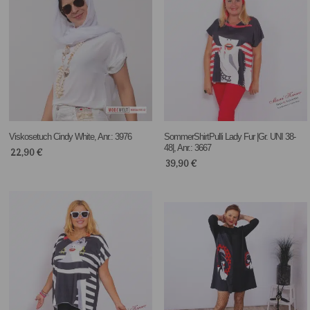
Viskosetuch Cindy White, Anr.: 3976
SommerShirtPulli Lady Fur |Gr. UNI 38-
48|, Anr.: 3667
22,90
€
39,90
€