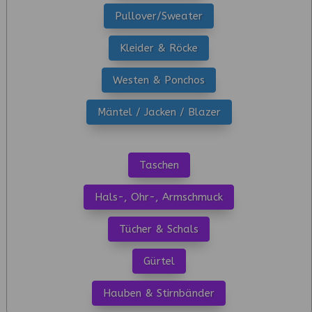
Pullover/Sweater
Kleider & Röcke
Westen & Ponchos
Mäntel / Jacken / Blazer
Taschen
Hals-, Ohr-, Armschmuck
Tücher & Schals
Gürtel
Hauben & Stirnbänder