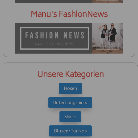
Manu's FashionNews
Unsere Kategorien
Hosen
UnterLongshirts
Shirts
Blusen/Tunikas