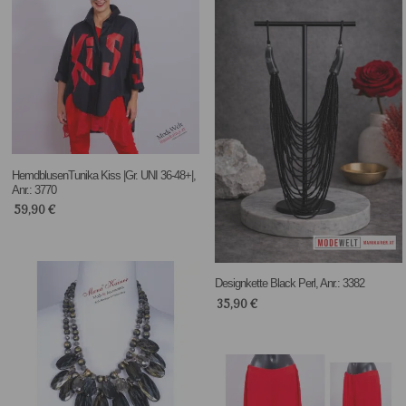
HemdblusenTunika Kiss |Gr. UNI 36-48+|,
Anr.: 3770
59,90
€
Designkette Black Perl, Anr.: 3382
35,90
€