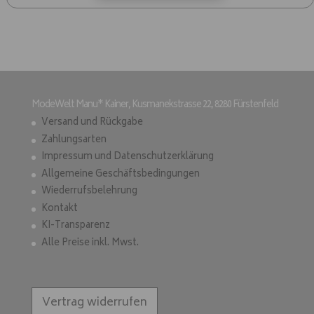
ModeWelt Manu* Kainer, Kusmanekstrasse 22, 8280 Fürstenfeld
Versand und Rückgabe
Zahlungsarten
Impressum und Datenschutzerklärung
Allgemeine Geschäftsbedingungen
Wiederrufsbelehrung
Kontakt
KI-Transparenz
Alle Preise inkl. Mwst.
Vertrag widerrufen