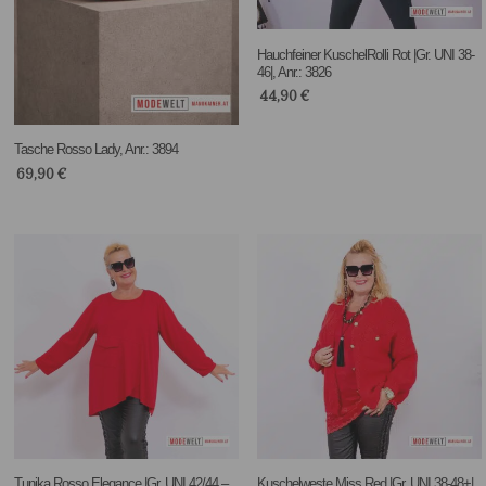
Hauchfeiner KuschelRolli Rot |Gr. UNI 38-
46|, Anr.: 3826
44,90
€
Tasche Rosso Lady, Anr.: 3894
69,90
€
Tunika Rosso Elegance |Gr. UNI 42/44 –
Kuschelweste Miss Red |Gr. UNI 38-48+|,