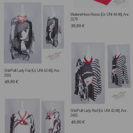
MarleneHose Rosso |Gr. UNI 44-48|, Anr.:
3178
39,90
€
ShirtPulli Lady Fair |Gr. UNI 42-48|, Anr.:
2591
49,90
€
ShirtPulli Lady Red |Gr. UNI 42-48|, Anr.:
2455
49,90
€