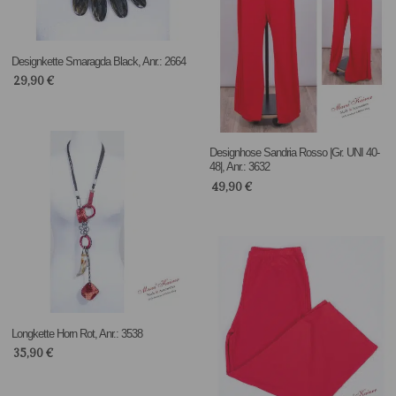
Designkette Smaragda Black, Anr.: 2664
29,90
€
Designhose Sandria Rosso |Gr. UNI 40-
48|, Anr.: 3632
49,90
€
Longkette Horn Rot, Anr.: 3538
35,90
€