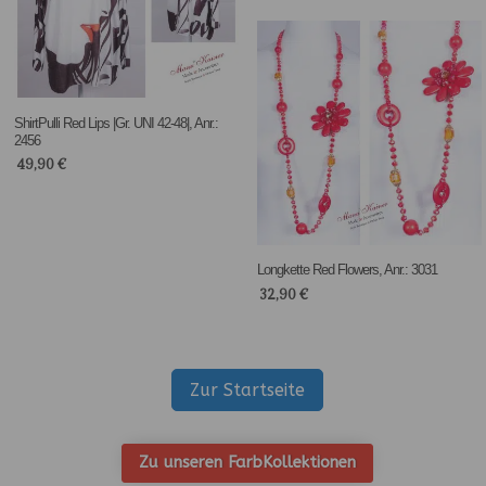
ShirtPulli Red Lips |Gr. UNI 42-48|, Anr.:
2456
49,90
€
Longkette Red Flowers, Anr.: 3031
32,90
€
Zur Startseite
Zu unseren FarbKollektionen