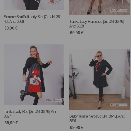
SommerShirtPulli Lady Star |Gr. UNI 38-
48|, Anr.: 3668
Tunika Lady Flamenco |Gr. UNI 36-46|,
Anr.: 3828
39,90
€
69,90
€
Tunika Lady Red |Gr. UNI 36-46|, Anr.:
3827
BallonTunika Nero |Gr. UNI 38-46|, Anr.:
3891
69,90
€
69,90
€