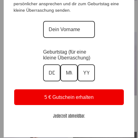
Lederhose Rosso Love |Gr. UNI 36-48+|,
persönlicher ansprechen und dir zum Geburtstag eine
Anr.: 3848
Hauchfeine Strickstola Rot, Anr.: 3829
kleine Überraschung senden.
39,90
€
35,90
€
Geburtstag (für eine
kleine Überraschung)
5 € Gutschein erhalten
Longkette Princess Glamour, Anr.: 3810
UnderRolli Red Star |Gr. UNI 36-44|, Anr.:
3801
34,90
€
36,90
€
Jederzeit abmeldbar.