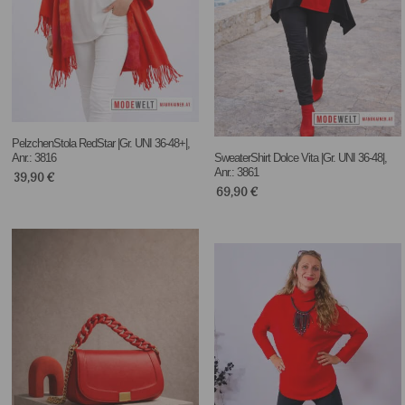
PelzchenStola RedStar |Gr. UNI 36-48+|,
Anr.: 3816
SweaterShirt Dolce Vita |Gr. UNI 36-48|,
Anr.: 3861
39,90
€
69,90
€