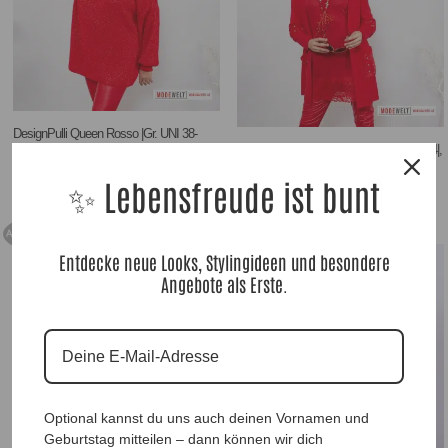
DesignPulli Queen Rosso |Gr. UNI 38-
48+|, Anr.: 3850
DesignWeste Pearl Rosso |Gr. UNI 36-44|,
Anr.: 3851
59,90
€
✨ Lebensfreude ist bunt
55,90
€
Ausverkauft
Entdecke neue Looks, Stylingideen und besondere
Angebote als Erste.
Optional kannst du uns auch deinen Vornamen und
Geburtstag mitteilen – dann können wir dich