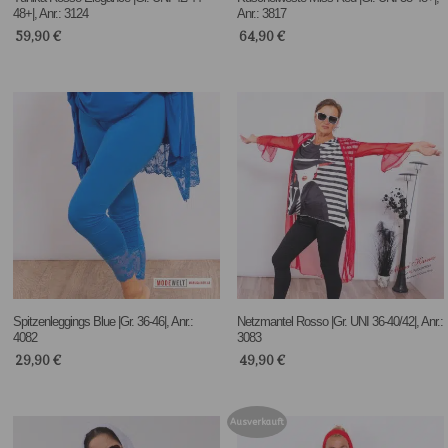
48+|, Anr.: 3124
Anr.: 3817
59,90
€
64,90
€
Spitzenleggings Blue |Gr. 36-46|, Anr.:
Netzmantel Rosso |Gr. UNI 36-40/42|, Anr.:
4082
3083
29,90
€
49,90
€
Ausverkauft