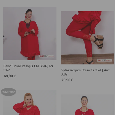
BallonTunika Rosso |Gr. UNI 38-46|, Anr.:
3892
Spitzenleggings Rosso |Gr. 36-46|, Anr.:
3889
69,90
€
29,90
€
Ausverkauft