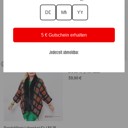
5 € Gutschein erhalten
Tunika Lady Leo Luxury |Gr. 42-48+|, Anr.:
3852
65,90
€
Jederzeit abmeldbar.
Ausverkauft
Overlook Shirt Extravagance Black|Gr.
UNI 38-48+|, Anr.: 3255
59,90
€
PonchoWeste Lebenslust |Gr. UNI 38-