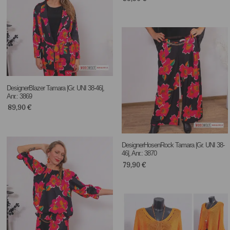
DesignerBlazer Tamara |Gr. UNI 38-46|,
Anr.: 3869
89,90
€
DesignerHosenRock Tamara |Gr. UNI 38-
46|, Anr.: 3870
79,90
€