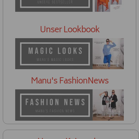
Unser Lookbook
Manu's FashionNews