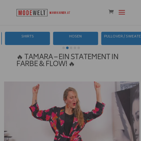
HOSEN
PULLOVER / SWEATER
WESTEN / 
🔥 TAMARA – EIN STATEMENT IN
FARBE & FLOW! 🔥