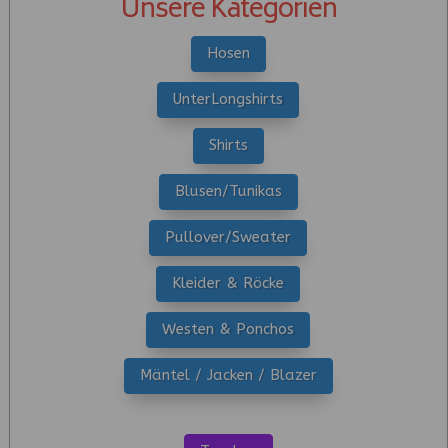
Unsere Kategorien
Hosen
UnterLongshirts
Shirts
Blusen/Tunikas
Pullover/Sweater
Kleider & Röcke
Westen & Ponchos
Mäntel / Jacken / Blazer