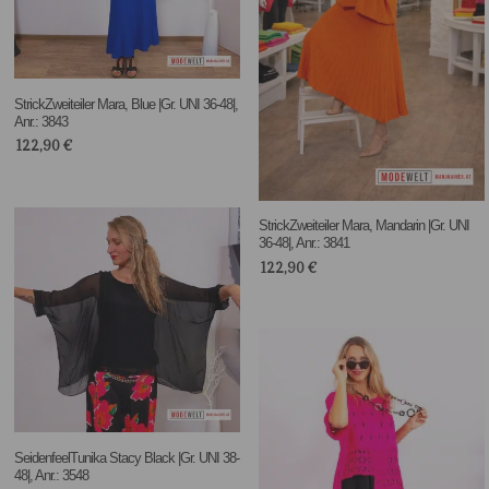
StrickZweiteiler Mara, Blue |Gr. UNI 36-48|,
Anr.: 3843
122,90
€
StrickZweiteiler Mara, Mandarin |Gr. UNI
36-48|, Anr.: 3841
122,90
€
SeidenfeelTunika Stacy Black |Gr. UNI 38-
48|, Anr.: 3548