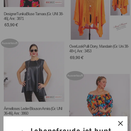
DesignerTunikaBluse Tamara |Gr. UNI 38-
46|, Anr.: 3871
65,90
€
Ausverkauft
OverLookPulli Dorry, Mandarin |Gr. Uni 38-
48+|, Anr.: 3453
69,90
€
Ausverkauft
Ärmelloses Leder-Blouson Amira |Gr. UNI
36-46|, Anr.: 3860
69,90
€