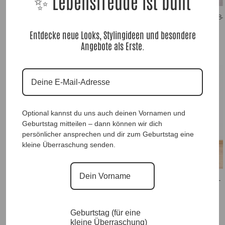
✨ Lebensfreude ist bunt
DesignerTunikaBluse Elsanda |Gr. UNI 38-
46|, Anr.: 2412
Entdecke neue Looks, Stylingideen und besondere
65,90
€
Angebote als Erste.
Ausverkauft
Optional kannst du uns auch deinen Vornamen und
Geburtstag mitteilen – dann können wir dich
SeidenfeelTunika Mandarin Sky |Gr. UNI
36-44|, Anr.: 3028
persönlicher ansprechen und dir zum Geburtstag eine
59,90
€
kleine Überraschung senden.
Designhose Lady Leo Luxury |Gr. UNI 42-
48+|, Anr.: 3853
64,90
€
Geburtstag (für eine
kleine Überraschung)