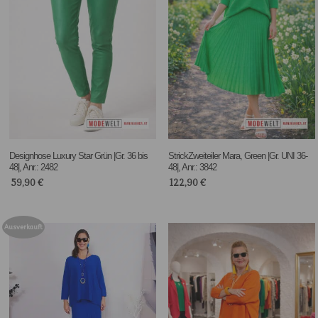
Designhose Luxury Star Grün |Gr. 36 bis
StrickZweiteiler Mara, Green |Gr. UNI 36-
48|, Anr.: 2482
48|, Anr.: 3842
59,90
€
122,90
€
Ausverkauft