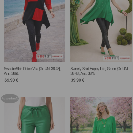
SweaterShirt Dolce Vita |Gr. UNI 36-48|,
Sweety Shirt Happy Life, Green |Gr. UNI
Anr.: 3861
38-48|, Anr.: 3845
69,90
€
39,90
€
Ausverkauft