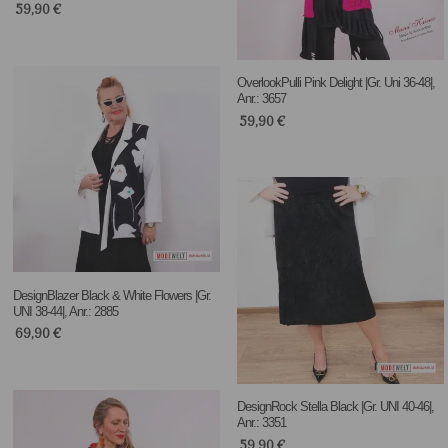
59,90
€
OverlookPulli Pink Delight |Gr. Uni 36-48|,
Anr.: 3657
59,90
€
DesignBlazer Black & White Flowers |Gr.
UNI 38-44|, Anr.: 2885
69,90
€
DesignRock Stella Black |Gr. UNI 40-46|,
Anr.: 3351
59,90
€