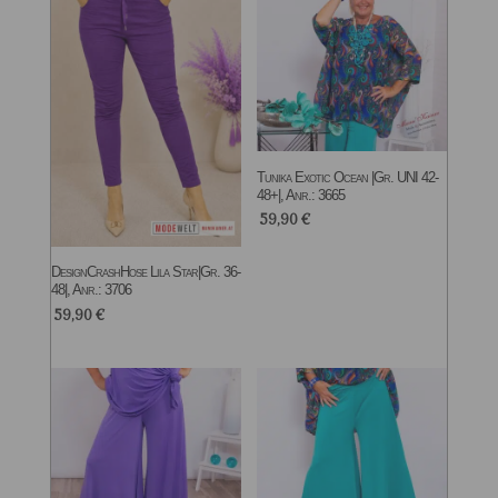
Tunika Exotic Ocean |Gr. UNI 42-
48+|, Anr.: 3665
59,90
€
DesignCrashHose Lila Star|Gr. 36-
48|, Anr.: 3706
59,90
€