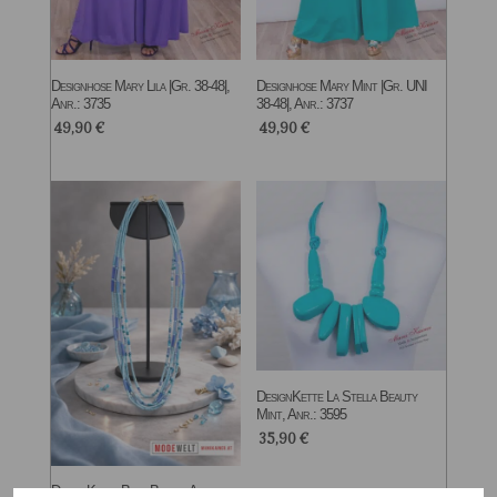
Designhose Mary Lila |Gr. 38-48|,
Designhose Mary Mint |Gr. UNI
Anr.: 3735
38-48|, Anr.: 3737
49,90
€
49,90
€
DesignKette La Stella Beauty
Mint, Anr.: 3595
35,90
€
DesignKette Blue Beach, Anr.: