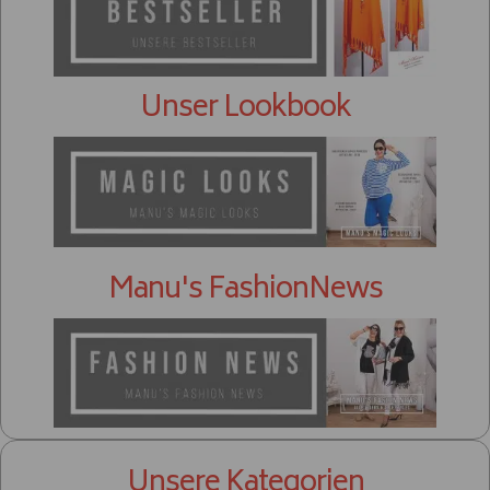
Unser Lookbook
Manu's FashionNews
Unsere Kategorien