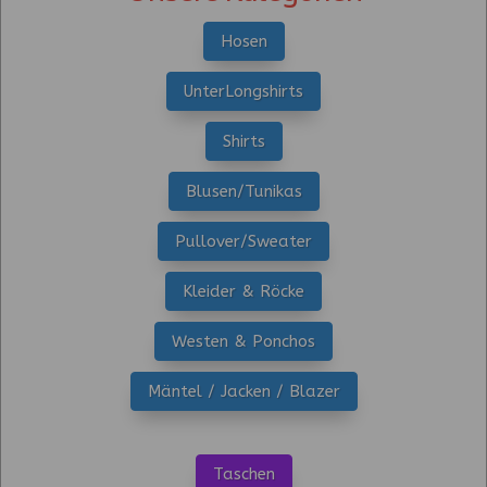
Hosen
UnterLongshirts
Shirts
Blusen/Tunikas
Pullover/Sweater
Kleider & Röcke
Westen & Ponchos
Mäntel / Jacken / Blazer
Taschen