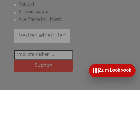
Kontakt
KI-Transparenz
Alle Preise inkl. Mwst.
Vertrag widerrufen
Suchen
nach:
Suchen
Zum Lookbook
Home
Mein Konto
Wunschliste
Kontakt & mehr
Kategorien
Unsere Kollektionen
Farb- & Themenkollektionen
Impressum