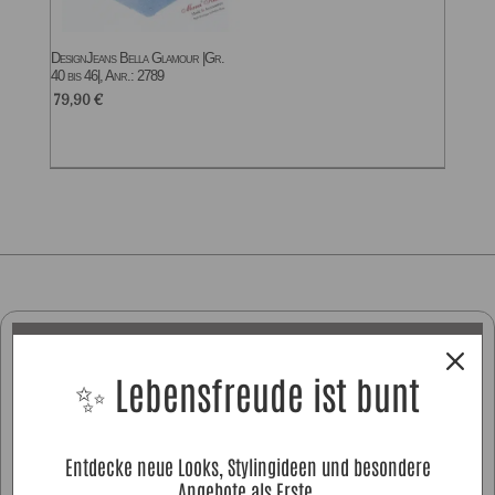
DesignJeans Bella Glamour |Gr.
40 bis 46|, Anr.: 2789
79,90
€
✨ Lebensfreude ist bunt
Entdecke neue Looks, Stylingideen und besondere
Angebote als Erste.