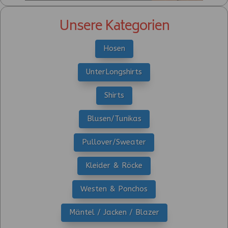
Unsere Kategorien
Hosen
UnterLongshirts
Shirts
Blusen/Tunikas
Pullover/Sweater
Kleider & Röcke
Westen & Ponchos
Mäntel / Jacken / Blazer