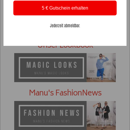
5 € Gutschein erhalten
Jederzeit abmeldbar.
Unser Lookbook
Manu's FashionNews