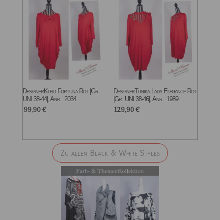
DesignerKleid Fortuna Rot |Gr.
DesignerTunika Lady Elegance Rot
UNI 38-44|, Anr.: 2034
|Gr. UNI 38-46|, Anr.: 1989
99,90
€
129,90
€
Zu allen Black & White Styles