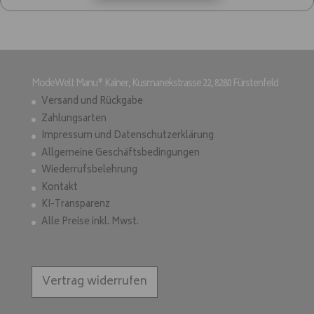
ModeWelt Manu* Kainer, Kusmanekstrasse 22, 8280 Fürstenfeld
Versand und Rückgabe
Zahlungsarten
Impressum und Datenschutzerklärung
Allgemeine Geschäftsbedingungen
Wiederrufsbelehrung
Kontakt
KI-Transparenz
Alle Preise inkl. Mwst.
Vertrag widerrufen