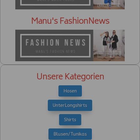
Manu's FashionNews
Unsere Kategorien
Hosen
UnterLongshirts
Shirts
Blusen/Tunikas