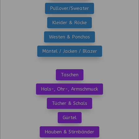
Pullover/Sweater
Kleider & Röcke
Westen & Ponchos
Mäntel / Jacken / Blazer
Taschen
Hals-, Ohr-, Armschmuck
Tücher & Schals
Gürtel
Hauben & Stirnbänder