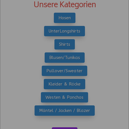
Unsere Kategorien
Hosen
UnterLongshirts
Shirts
Blusen/Tunikas
Pullover/Sweater
Kleider & Röcke
Westen & Ponchos
Mäntel / Jacken / Blazer