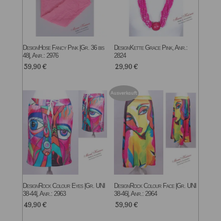
DesignHose Fancy Pink |Gr. 36 bis
DesignKette Grace Pink, Anr.:
48|, Anr.: 2976
2824
59,90
€
29,90
€
Ausverkauft
DesignRock Colour Eyes |Gr. UNI
DesignRock Colour Face |Gr. UNI
38-44|, Anr.: 2963
38-46|, Anr.: 2964
49,90
€
59,90
€