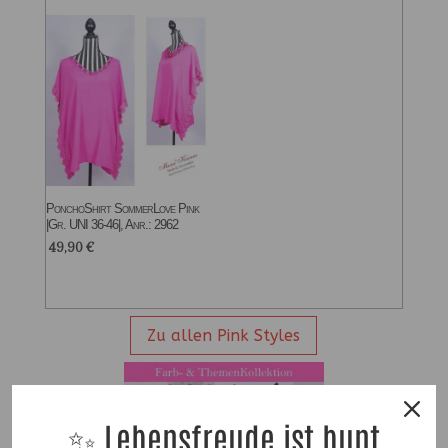
PonchoShirt SommerLove Pink
|Gr. UNI 36-46|, Anr.: 2962
49,90
€
Zu allen Pink Styles
✨ Lebensfreude ist bunt