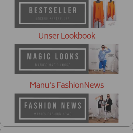
Unser Lookbook
Manu's FashionNews