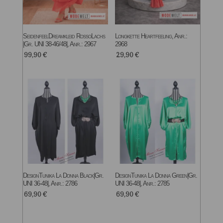
SeidenfeelDreamkleid RossoLachs
Longkette Heartfeeling, Anr.:
|Gr. UNI 38-46/48|, Anr.: 2967
2968
99,90
€
29,90
€
DesignTunika La Donna Black|Gr.
DesignTunika La Donna Green|Gr.
UNI 36-48|, Anr.: 2786
UNI 36-48|, Anr.: 2785
69,90
€
69,90
€