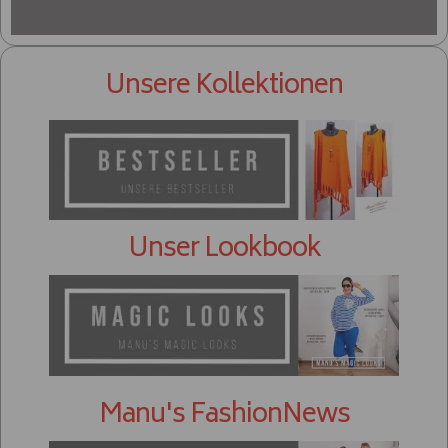
Unsere Kollektionen
Unser Lookbook
Manu's FashionNews