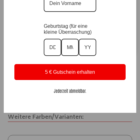
Geburtstag (für eine
Vorrätig
kleine Überraschung)
In den Warenkorb
A
l
t
↩️ Kostenlose 14 Tage Rückgabe
5 € Gutschein erhalten
e
🚚 Versand & Lieferung
r
⭐ Von Kund:innen bewertet
n
💬 Persönlicher Service
Jederzeit abmeldbar.
a
t
i
Weitere Farben/Varianten:
v
e
: