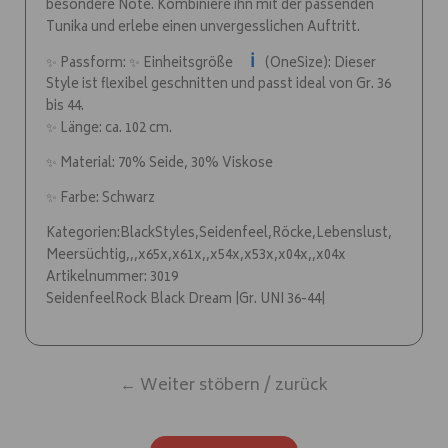
besondere Note. Kombiniere ihn mit der passenden
Tunika und erlebe einen unvergesslichen Auftritt.
ℹ️
✨ Passform: ✨ Einheitsgröße
(OneSize): Dieser
Style ist flexibel geschnitten und passt ideal von Gr. 36
bis 44.
✨ Länge: ca. 102 cm.
✨ Material: 70% Seide, 30% Viskose
✨ Farbe: Schwarz
Kategorien:BlackStyles,Seidenfeel,Röcke,Lebenslust,
Meersüchtig,,,x65x,x61x,,x54x,x53x,x04x,,x04x
Artikelnummer: 3019
SeidenfeelRock Black Dream |Gr. UNI 36-44|
← Weiter stöbern / zurück