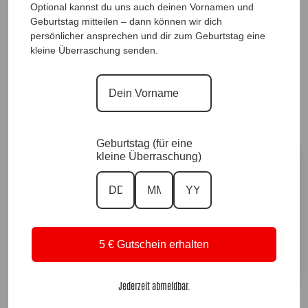
Optional kannst du uns auch deinen Vornamen und
PlisseeRock Marilyn, Silber |Gr. 36 bis 46|, Anr.:
Geburtstag mitteilen – dann können wir dich
persönlicher ansprechen und dir zum Geburtstag eine
3558
kleine Überraschung senden.
65,90
€
Sofort für dich verfügbar ✨
Versand in 1–3 Arbeitstagen
Geburtstag (für eine
kleine Überraschung)
Größe
Vorrätig
5 € Gutschein erhalten
In den Warenkorb
A
Jederzeit abmeldbar.
l