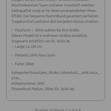
Eleganz auf perfekte Weise. Mit einem festlichen
Rüschenband am Saum und einer traumhaft weichen
Satinqualität sorgt er für einen unvergesslichen Wow-
Effekt. Der bequeme Gummibund garantiert perfekten
Tragekomfort und lässt dich bei jedem Anlass strahlen.
✨ Passform: ✨ Bitte wählen Sie Ihre Größe:
Dieses Modell ist in mehreren Größen erhältlich.
Insgesamt erhältlich von Gr. 36 bis 46.
✨ Länge: ca. 100 cm.
✨ Material: 100% Raso Satin
✨ Farbe: Silber
Kategorien:Graustyles,,Röcke,Lebenslust,,,,x69x,x61x,,
x54x,,
Artikelnummer: 3558
PlisseeRock Marilyn, Silber |Gr. 36 bis 46|
← Weiter stöbern / zurück