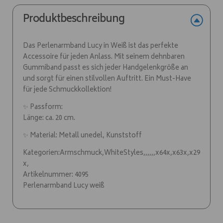
:
Produktbeschreibung
Das Perlenarmband Lucy in Weiß ist das perfekte
Accessoire für jeden Anlass. Mit seinem dehnbaren
Gummiband passt es sich jeder Handgelenkgröße an
und sorgt für einen stilvollen Auftritt. Ein Must-Have
für jede Schmuckkollektion!
✨ Passform:
Länge: ca. 20 cm.
✨ Material: Metall unedel, Kunststoff
Kategorien:Armschmuck,WhiteStyles,,,,,,x64x,x63x,x29
x,
Artikelnummer: 4095
Perlenarmband Lucy weiß