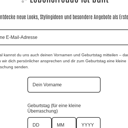
Material:
✨
96% Viskose, 4% Elasthan
ntdecke neue Looks, Stylingideen und besondere Angebote als Erst
al kannst du uns auch deinen Vornamen und Geburtstag mitteilen – da
 wir dich persönlicher ansprechen und dir zum Geburtstag eine kleine
schung senden.
Edelshirt Eleganza Blau |Gr. UNI 40-48+|, Anr.:
3988
49,90
€
Geburtstag (für eine kleine
Überraschung)
Sofort für dich verfügbar ✨
Versand in 1–3 Arbeitstagen