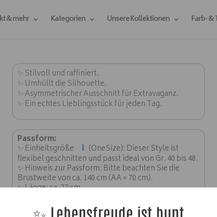
kt & mehr
Kategorien
Unsere Kollektionen
Farb- &
✨ Stilvoll und raffiniert.
✨ Umhüllt die Silhouette.
✨ Asymmetrischer Ausschnitt für Extravaganz.
✨ Ein echtes Lieblingsstück für jeden Tag.
Passform:
ℹ️
✨ Einheitsgröße
(OneSize): Dieser Style ist
flexibel geschnitten und passt ideal von Gr. 40 bis 48.
✨ Hinweis zur Passform: Bitte beachten Sie die
Brustweite von ca. 140 cm (AA = 70 cm).
✨ Länge: ca. 77 cm.
✨ Lebensfreude ist bunt