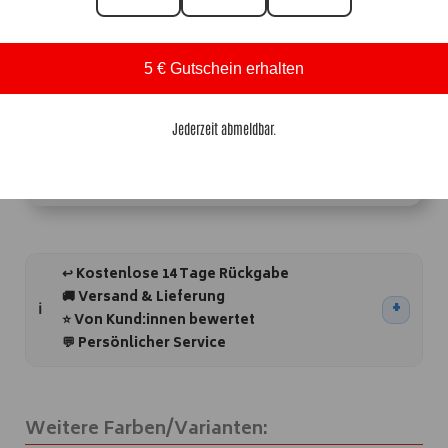
Größe
5 € Gutschein erhalten
Vorrätig
Jederzeit abmeldbar.
In den Warenkorb
A
l
t
e
↩️ Kostenlose 14 Tage Rückgabe
r
🚚 Versand & Lieferung
n
⭐ Von Kund:innen bewertet
a
💬 Persönlicher Service
t
i
v
Weitere Farben/Varianten:
e