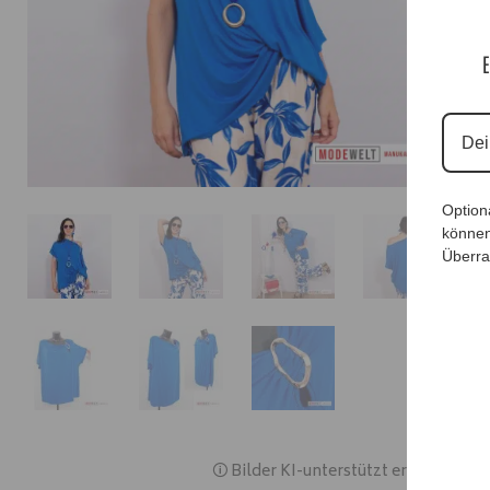
E
Option
können
Überra
🛈 Bilder KI-unterstützt erstellt