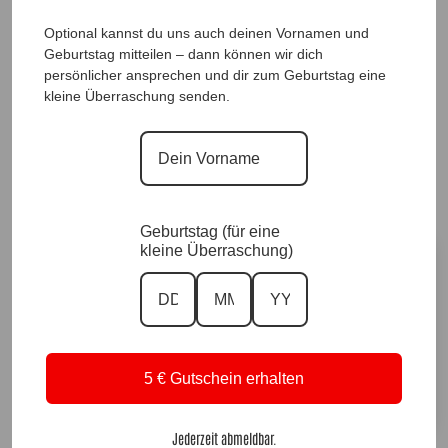
Optional kannst du uns auch deinen Vornamen und
DesignSweater Lebenslust Rosso |Gr. UNI 40-
Geburtstag mitteilen – dann können wir dich
persönlicher ansprechen und dir zum Geburtstag eine
48|, Anr.: 3237
kleine Überraschung senden.
59,90
€
Sofort für dich verfügbar ✨
Versand in 1–3 Arbeitstagen
Geburtstag (für eine
kleine Überraschung)
Größe
Vorrätig
5 € Gutschein erhalten
In den Warenkorb
A
Jederzeit abmeldbar.