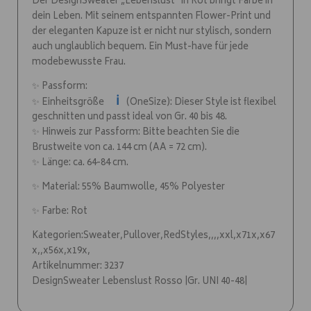
Der DesignSweater „Lebenslust“ in Rot bringt Farbe in
dein Leben. Mit seinem entspannten Flower-Print und
der eleganten Kapuze ist er nicht nur stylisch, sondern
auch unglaublich bequem. Ein Must-have für jede
modebewusste Frau.
✨ Passform:
ℹ️
✨ Einheitsgröße
(OneSize): Dieser Style ist flexibel
geschnitten und passt ideal von Gr. 40 bis 48.
✨ Hinweis zur Passform: Bitte beachten Sie die
Brustweite von ca. 144 cm (AA = 72 cm).
✨ Länge: ca. 64-84 cm.
✨ Material: 55% Baumwolle, 45% Polyester
✨ Farbe: Rot
Kategorien:Sweater,Pullover,RedStyles,,,,xxl,x71x,x67
x,,x56x,x19x,
Artikelnummer: 3237
DesignSweater Lebenslust Rosso |Gr. UNI 40-48|