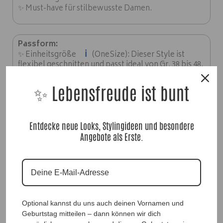
✨ Must-have für stilbewusste Damen.
Passform:
ℹ️
✨ Einheitsgröße
(OneSize): Dieser Style ist
flexibel geschnitten und passt ideal von Gr. 38 bis 48.
✨ Hinweis zur Passform: Bitte beachten Sie die
Brustweite von ca. 140 cm (AA = 70 cm).
✨ Lebensfreude ist bunt
✨ Länge: ca. 78-98 cm.
Entdecke neue Looks, Stylingideen und besondere
Material:
✨
Angebote als Erste.
95% Baumwolle, 5% Elasthan
Optional kannst du uns auch deinen Vornamen und
Geburtstag mitteilen – dann können wir dich