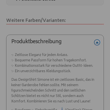
Anr.:
a
3284
t
Menge
i
Weitere Farben/Varianten:
v
e
:
Produktbeschreibung
✨ Zeitlose Eleganz für jeden Anlass.
✨ Bequeme Passform für hohen Tragekomfort.
✨ Kombinationsstark für verschiedene Outfit-Ideen.
✨ Ein unverzichtbares Kleidungsstück.
Das DesignShirt Simone ist ein zeitloses Basic, das in
keiner Garderobe fehlen sollte. Mit seinem
figurschmeichelnden Schnitt und den seitlichen
Schlitzen bietet es nicht nur Stil, sondern auch
Komfort. Kombinieren Sie es nach Lust und Laune!