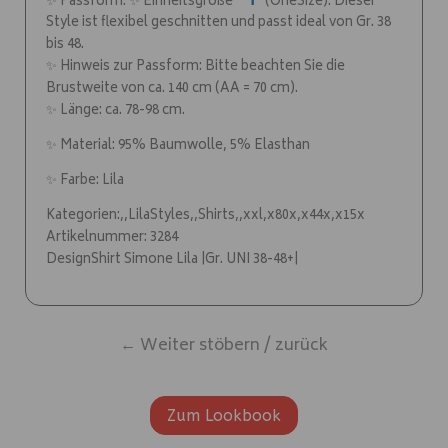
ℹ️
✨ Passform: ✨ Einheitsgröße
(OneSize): Dieser
Style ist flexibel geschnitten und passt ideal von Gr. 38
bis 48.
✨ Hinweis zur Passform: Bitte beachten Sie die
Brustweite von ca. 140 cm (AA = 70 cm).
✨ Länge: ca. 78-98 cm.
✨ Material: 95% Baumwolle, 5% Elasthan
✨ Farbe: Lila
Kategorien:,,LilaStyles,,Shirts,,xxl,x80x,x44x,x15x
Artikelnummer: 3284
DesignShirt Simone Lila |Gr. UNI 38-48+|
← Weiter stöbern / zurück
Zum Lookbook