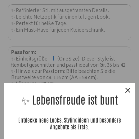
✨ Raffinierter Stil mit ausgefransten Details.
✨ Leichte Netzoptik für einen luftigen Look.
✨ Perfekt für heiße Tage.
✨ Ein Must-Have für jeden Kleiderschrank.
Passform:
ℹ️
✨ Einheitsgröße
(OneSize): Dieser Style ist
flexibel geschnitten und passt ideal von Gr. 36 bis 42.
✨ Hinweis zur Passform: Bitte beachten Sie die
Brustweite von ca. 116 cm (AA = 58 cm).
✨ Länge: ca. 130 cm.
✨ Lebensfreude ist bunt
Material:
✨
Unterkleid: 100% Viskose; Kleid: 50% Baumwolle,
50% Leinen
Entdecke neue Looks, Stylingideen und besondere
Angebote als Erste.