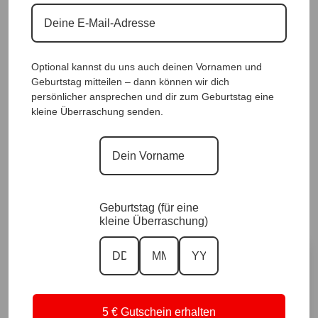
Optional kannst du uns auch deinen Vornamen und
Geburtstag mitteilen – dann können wir dich
persönlicher ansprechen und dir zum Geburtstag eine
Designkleid „Elegant Breeze“ |Gr. UNI 36-
kleine Überraschung senden.
42/44|, Anr.: 3663
59,90
€
Sofort für dich verfügbar ✨
Geburtstag (für eine
Versand in 1–3 Arbeitstagen
kleine Überraschung)
Größe
5 € Gutschein erhalten
Vorrätig