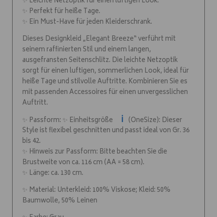
✨ Leichte Netzoptik für einen luftigen Look.
✨ Perfekt für heiße Tage.
✨ Ein Must-Have für jeden Kleiderschrank.
Dieses Designkleid „Elegant Breeze“ verführt mit
seinem raffinierten Stil und einem langen,
ausgefransten Seitenschlitz. Die leichte Netzoptik
sorgt für einen luftigen, sommerlichen Look, ideal für
heiße Tage und stilvolle Auftritte. Kombinieren Sie es
mit passenden Accessoires für einen unvergesslichen
Auftritt.
ℹ️
✨ Passform: ✨ Einheitsgröße
(OneSize): Dieser
Style ist flexibel geschnitten und passt ideal von Gr. 36
bis 42.
✨ Hinweis zur Passform: Bitte beachten Sie die
Brustweite von ca. 116 cm (AA = 58 cm).
✨ Länge: ca. 130 cm.
✨ Material: Unterkleid: 100% Viskose; Kleid: 50%
Baumwolle, 50% Leinen