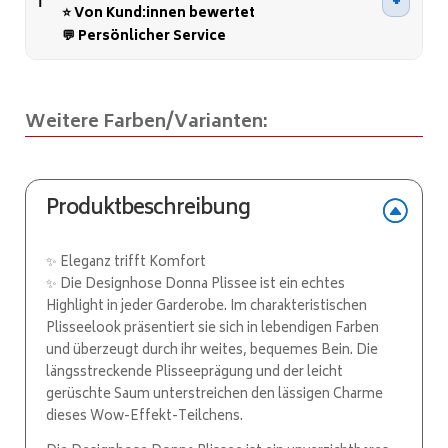
r
⭐ Von Kund:innen bewertet
n
💬 Persönlicher Service
a
t
i
Weitere Farben/Varianten:
v
e
:
Produktbeschreibung
✨ Eleganz trifft Komfort
✨ Die Designhose Donna Plissee ist ein echtes
Highlight in jeder Garderobe. Im charakteristischen
Plisseelook präsentiert sie sich in lebendigen Farben
und überzeugt durch ihr weites, bequemes Bein. Die
längsstreckende Plisseeprägung und der leicht
gerüschte Saum unterstreichen den lässigen Charme
dieses Wow-Effekt-Teilchens.