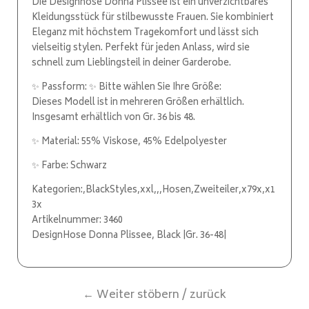
Die Designhose Donna Plissee ist ein unverzichtbares
Kleidungsstück für stilbewusste Frauen. Sie kombiniert
Eleganz mit höchstem Tragekomfort und lässt sich
vielseitig stylen. Perfekt für jeden Anlass, wird sie
schnell zum Lieblingsteil in deiner Garderobe.
✨ Passform: ✨ Bitte wählen Sie Ihre Größe:
Dieses Modell ist in mehreren Größen erhältlich.
Insgesamt erhältlich von Gr. 36 bis 48.
✨ Material: 55% Viskose, 45% Edelpolyester
✨ Farbe: Schwarz
Kategorien:,BlackStyles,xxl,,,Hosen,Zweiteiler,x79x,x1
3x
Artikelnummer: 3460
DesignHose Donna Plissee, Black |Gr. 36-48|
← Weiter stöbern / zurück