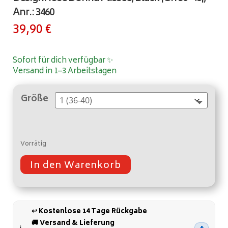
Anr.: 3460
39,90
€
Sofort für dich verfügbar ✨
Versand in 1–3 Arbeitstagen
Größe
Vorrätig
In den Warenkorb
A
l
t
↩️ Kostenlose 14 Tage Rückgabe
e
🚚 Versand & Lieferung