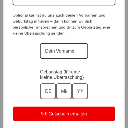
Optional kannst du uns auch deinen Vornamen und
Geburtstag mitteilen – dann können wir dich
persönlicher ansprechen und dir zum Geburtstag eine
DesignerKleid Loretta Blau |Gr. UNI 36-42|,
kleine Überraschung senden.
Anr.: 2292
119,90
€
Sofort für dich verfügbar ✨
Geburtstag (für eine
Versand in 1–3 Arbeitstagen
kleine Überraschung)
Größe
5 € Gutschein erhalten
Vorrätig