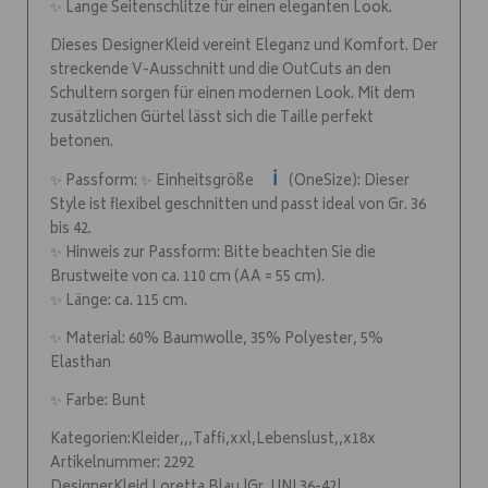
✨ Lange Seitenschlitze für einen eleganten Look.
Dieses DesignerKleid vereint Eleganz und Komfort. Der
streckende V-Ausschnitt und die OutCuts an den
Schultern sorgen für einen modernen Look. Mit dem
zusätzlichen Gürtel lässt sich die Taille perfekt
betonen.
ℹ️
✨ Passform: ✨ Einheitsgröße
(OneSize): Dieser
Style ist flexibel geschnitten und passt ideal von Gr. 36
bis 42.
✨ Hinweis zur Passform: Bitte beachten Sie die
Brustweite von ca. 110 cm (AA = 55 cm).
✨ Länge: ca. 115 cm.
✨ Material: 60% Baumwolle, 35% Polyester, 5%
Elasthan
✨ Farbe: Bunt
Kategorien:Kleider,,,Taffi,xxl,Lebenslust,,x18x
Artikelnummer: 2292