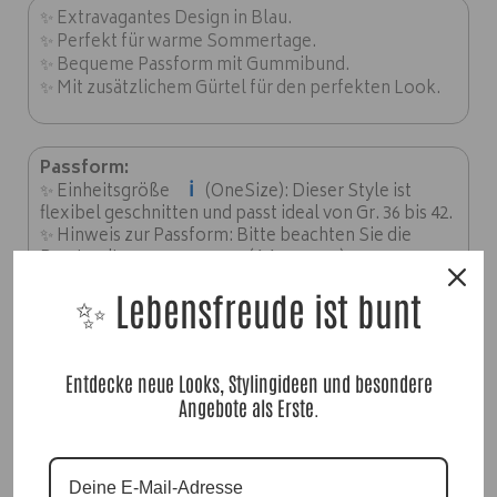
✨ Extravagantes Design in Blau.
✨ Perfekt für warme Sommertage.
✨ Bequeme Passform mit Gummibund.
✨ Mit zusätzlichem Gürtel für den perfekten Look.
Passform:
ℹ️
✨ Einheitsgröße
(OneSize): Dieser Style ist
flexibel geschnitten und passt ideal von Gr. 36 bis 42.
✨ Hinweis zur Passform: Bitte beachten Sie die
Brustweite von ca. 110 cm (AA = 55 cm).
✨ Länge: ca. 115 cm.
✨ Lebensfreude ist bunt
Material:
✨
Entdecke neue Looks, Stylingideen und besondere
60% Baumwolle, 35% Polyester, 5% Elasthan
Angebote als Erste.