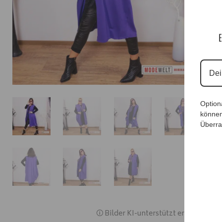
E
Option
können
Überra
🛈 Bilder KI-unterstützt erstellt