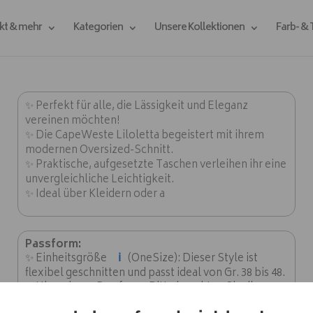
kt & mehr
Kategorien
Unsere Kollektionen
Farb- &
✨ Perfekt für alle, die Lässigkeit und Eleganz
vereinen möchten!
✨ Die CapeWeste Liloletta begeistert mit ihrem
modernen Oversized-Schnitt.
✨ Praktische, aufgesetzte Taschen verleihen ihr eine
unvergleichliche Leichtigkeit.
✨ Ideal über Kleidern oder a
Passform:
ℹ️
✨ Einheitsgröße
(OneSize): Dieser Style ist
flexibel geschnitten und passt ideal von Gr. 38 bis 48.
✨ Hinweis zur Passform: Bitte beachten Sie die
Brustweite von ca. 140 cm (AA = 70 cm).