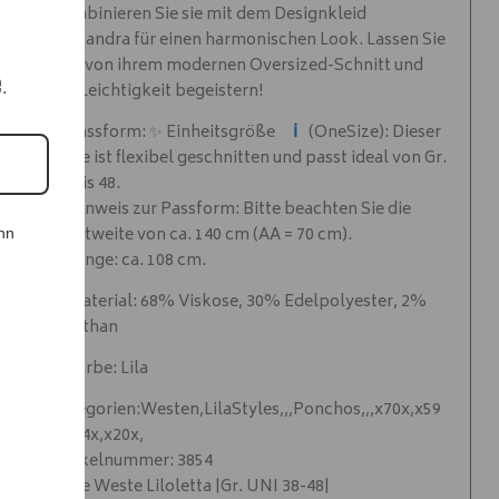
Kombinieren Sie sie mit dem Designkleid
Cassandra für einen harmonischen Look. Lassen Sie
sich von ihrem modernen Oversized-Schnitt und
e.
der Leichtigkeit begeistern!
ℹ️
✨ Passform: ✨ Einheitsgröße
(OneSize): Dieser
Style ist flexibel geschnitten und passt ideal von Gr.
38 bis 48.
✨ Hinweis zur Passform: Bitte beachten Sie die
Brustweite von ca. 140 cm (AA = 70 cm).
nn
✨ Länge: ca. 108 cm.
✨ Material: 68% Viskose, 30% Edelpolyester, 2%
Elasthan
✨ Farbe: Lila
Kategorien:Westen,LilaStyles,,,Ponchos,,,x70x,x59
x,x24x,x20x,
Artikelnummer: 3854
Cape Weste Liloletta |Gr. UNI 38-48|