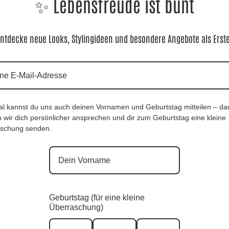
✨ Lebensfreude ist bunt
✨ Länge: ca. 108 cm.
ntdecke neue Looks, Stylingideen und besondere Angebote als Erst
Material:
✨
68% Viskose, 30% Edelpolyester, 2% Elasthan
al kannst du uns auch deinen Vornamen und Geburtstag mitteilen – da
 wir dich persönlicher ansprechen und dir zum Geburtstag eine kleine
schung senden.
Cape Weste Liloletta |Gr. UNI 38-48|, Anr.: 3854
69,90
€
Geburtstag (für eine kleine
Überraschung)
Sofort für dich verfügbar ✨