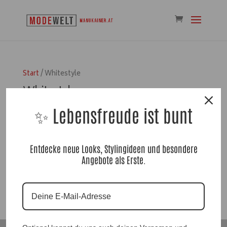
Start
/ Whitestyle
Whitestyle
✨ Lebensfreude ist bunt
Es wurden keine Produkte
gefunden, die deiner Auswahl
entsprechen.
Entdecke neue Looks, Stylingideen und besondere
Angebote als Erste.
Suchen