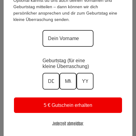
Optional kannst du uns auch deinen Vornamen und
Geburtstag mitteilen – dann können wir dich
ModeWelt Manu* Kainer, Kusmanekstrasse 22, 8280 Fürstenfeld
persönlicher ansprechen und dir zum Geburtstag eine
Versand und Rückgabe
kleine Überraschung senden.
Zahlungsarten
Impressum und Datenschutzerklärung
Allgemeine Geschäftsbedingungen
Wiederrufsbelehrung
Kontakt
Geburtstag (für eine
KI-Transparenz
kleine Überraschung)
Alle Preise inkl. Mwst.
Vertrag widerrufen
Suchen
5 € Gutschein erhalten
nach:
Suchen
Jederzeit abmeldbar.