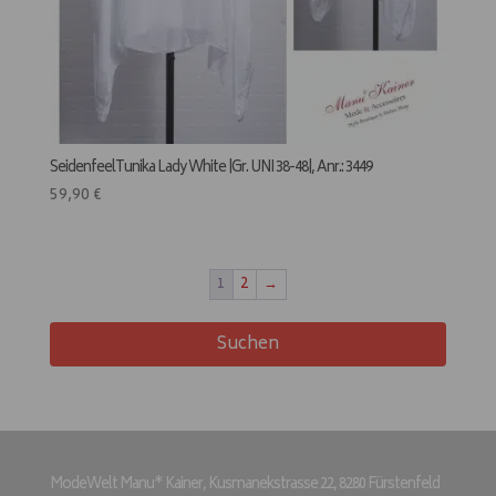
SeidenfeelTunika Lady White |Gr. UNI 38-48|, Anr.: 3449
59,90
€
1
2
→
Suchen
ModeWelt Manu* Kainer, Kusmanekstrasse 22, 8280 Fürstenfeld