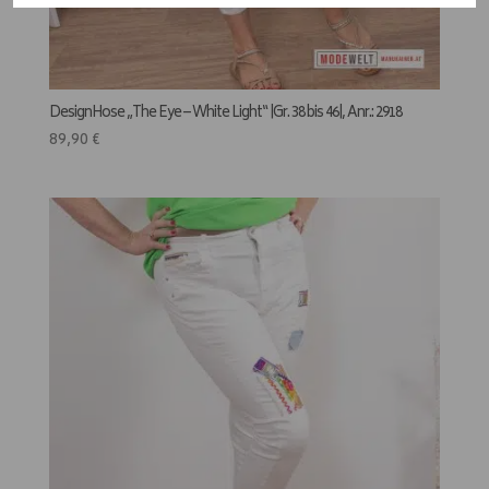
DesignHose „The Eye – White Light“ |Gr. 38 bis 46|, Anr.: 2918
89,90
€