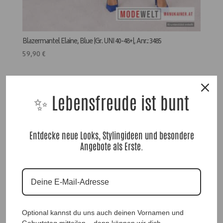
Blazermantel Elaine, Blue |Gr. UNI 40-48+|, Anr.: 3485
59,90
€
✨ Lebensfreude ist bunt
Entdecke neue Looks, Stylingideen und besondere
Angebote als Erste.
Optional kannst du uns auch deinen Vornamen und