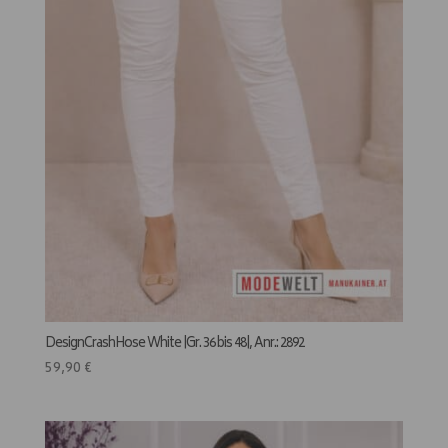
DesignCrashHose White |Gr. 36 bis 48|, Anr.: 2892
59,90
€