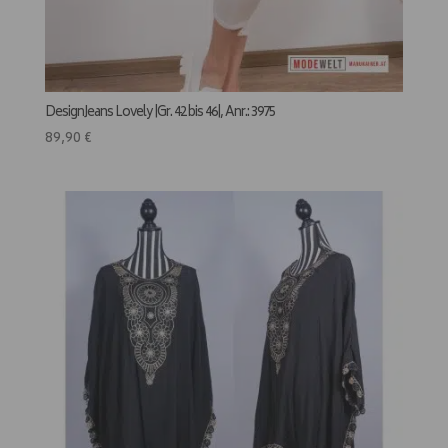
DesignJeans Lovely |Gr. 42 bis 46|, Anr.: 3975
89,90
€