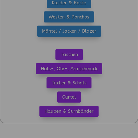
Kleider & Röcke
Westen & Ponchos
Mäntel / Jacken / Blazer
Taschen
Hals-, Ohr-, Armschmuck
Tücher & Schals
Gürtel
Hauben & Stirnbänder