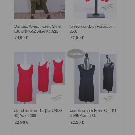
OversizedMantel Tamara, Safari
Ohrschmuck Lady Rosso, Anr.:
|Gr. UNI 40-52/54|, Anr.: 3210
2686
79,90
€
22,90
€
Ausverkauft
UnterLongshirt Rot |Gr. UNI 38-
UnterLongshirt Black |Gr. UNI
46|, Anr.: 3106
38-46|, Anr.: 3005
22,90
€
22,90
€