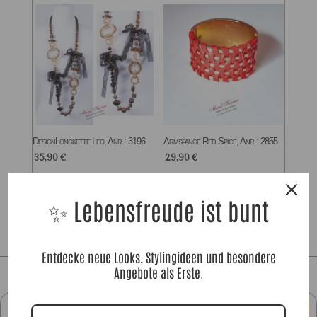
DesignLongkette Leo, Anr.: 3196
Armspange Red Spice, Anr.: 2855
35,90
€
29,90
€
✨ Lebensfreude ist bunt
Entdecke neue Looks, Stylingideen und besondere
Angebote als Erste.