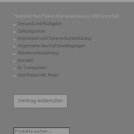
ModeWelt Manu* Kainer, Kusmanekstrasse 22, 8280 Fürstenfeld
Versand und Rückgabe
Zahlungsarten
Impressum und Datenschutzerklärung
Allgemeine Geschäftsbedingungen
Wiederrufsbelehrung
Kontakt
KI-Transparenz
Alle Preise inkl. Mwst.
Vertrag widerrufen
Suchen