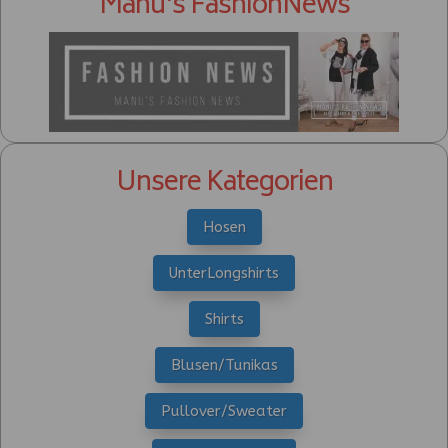
Manu's FashionNews
Unsere Kategorien
Hosen
UnterLongshirts
Shirts
Blusen/Tunikas
Pullover/Sweater