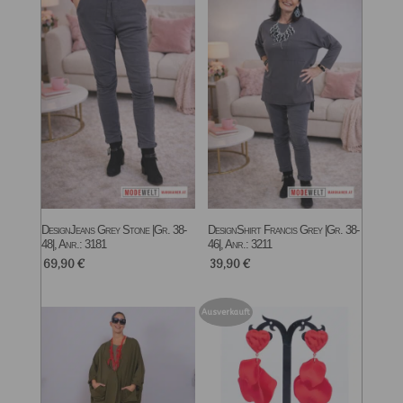
DesignJeans Grey Stone |Gr. 38-
DesignShirt Francis Grey |Gr. 38-
48|, Anr.: 3181
46|, Anr.: 3211
69,90
€
39,90
€
Ausverkauft