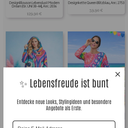
DesignBlouson Lebenslust Modern
Designkette Queen Blitzblau, Anr.: 2753
Dream |Gr. UNI 38-44|, Anr.: 2036
39,90
€
129,90
€
✨ Lebensfreude ist bunt
Entdecke neue Looks, Stylingideen und besondere
Angebote als Erste.
DesignKleid Modern Dream |Gr. UNI 40-
DesignKleid Beautiful Colour|Gr. UNI 38-
48|, Anr.: 2043