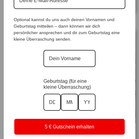
44|, Anr.: 2220
149,90
€
129,90
€
Optional kannst du uns auch deinen Vornamen und
Geburtstag mitteilen – dann können wir dich
persönlicher ansprechen und dir zum Geburtstag eine
kleine Überraschung senden.
Geburtstag (für eine
kleine Überraschung)
DesignPulli Twinni |Gr. UNI 38-48+|, Anr.:
5 € Gutschein erhalten
Edel BigBag KaribikFlair, Anr.: 2151
3282
119,90
€
69,90
€