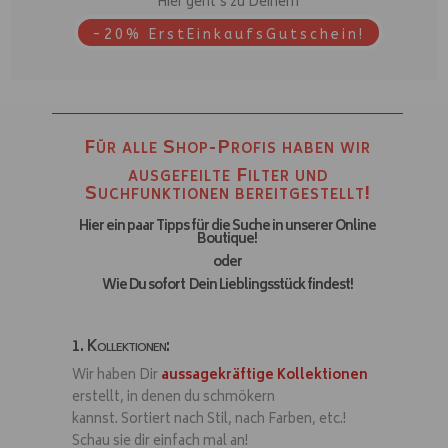
Hier geht’s zu Deinem
-20% ErstEinkaufsGutschein!
Für alle Shop-Profis haben wir
ausgefeilte Filter und
Suchfunktionen bereitgestellt!
Hier ein paar Tipps für die Suche in unserer Online
Boutique!
oder
Wie Du sofort Dein Lieblingsstück findest!
1. Kollektionen:
Wir haben Dir
aussagekräftige Kollektionen
erstellt, in denen du schmökern
kannst.
Sortiert n
ach Stil, nach Farben, etc.!
Schau sie dir einfach mal an!