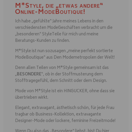
M*Style, die „etwas andere“
Online-ModeBoutique!
Ich habe „gefühlte“ Jahre meines Lebens in den
verschiedensten ModeGeschäften verbracht um die
„besonderen“ StyleTeile für mich und meine
Beratungs-Kunden zu finden.
M*Style ist nun sozusagen „meine perfekt sortierte
ModeBoutique“ aus Den Modemetropolen der Welt!
Denn allen Teilen von M*Style gemeinsam ist das
„
BESONDERE
“, ob in der Stoffmusterung dem
Stofftragegefühl, dem Schnitt oder dem Design.
Mode von M*Style ist ein HINGUCKER, ohne dass sie
übertrieben wirkt.
Elegant, extravagant, ästhetisch schön, für jede Frau
tragbar ob Business-Kollektion, extravagante
Designer-Mode oder lockere, feminine Freizeitmode!
Wenn Du also das „Besondere“ liebst, bist Du hier