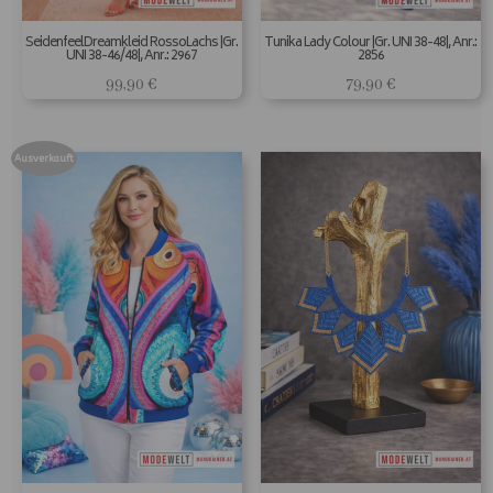
SeidenfeelDreamkleid RossoLachs |Gr.
Tunika Lady Colour |Gr. UNI 38-48|, Anr.:
UNI 38-46/48|, Anr.: 2967
2856
99,90
€
79,90
€
Ausverkauft