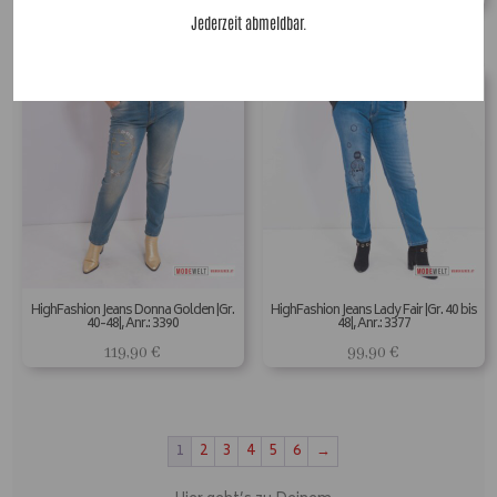
Jederzeit abmeldbar.
HighFashion Jeans Donna Golden |Gr.
HighFashion Jeans Lady Fair |Gr. 40 bis
40-48|, Anr.: 3390
48|, Anr.: 3377
119,90
€
99,90
€
1
2
3
4
5
6
→