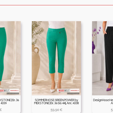
KSTONE |Gr. 36
SOMMERHOSE GREEN POWER by
DesignHose Hele
: 4339
MEKSTONE |Gr. 36 bis 44|, Anr.: 4338
A
€
59,90
€
5