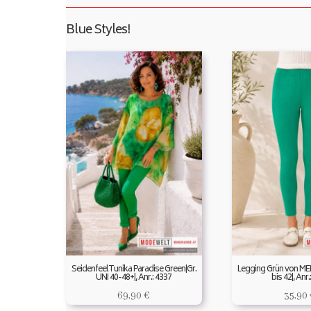
Blue Styles!
SeidenfeelTunika Paradise Green|Gr.
Legging Grün von ME
UNI 40-48+|, Anr.: 4337
bis 42|, Anr.
69,90
€
35,90