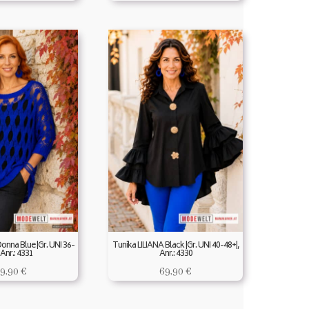
Donna Blue |Gr. UNI 36-
Tunika LILIANA Black |Gr. UNI 40-48+|,
 Anr.: 4331
Anr.: 4330
9,90
€
69,90
€