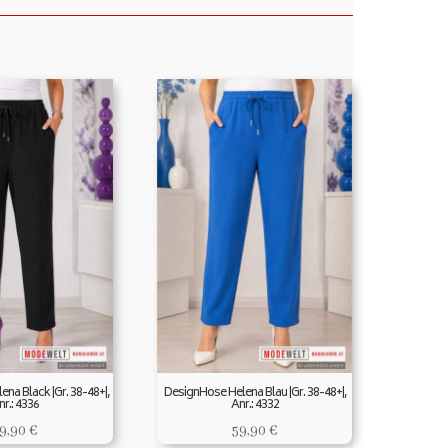
na Black |Gr. 38-48+|,
DesignHose Helena Blau |Gr. 38-48+|,
nr.: 4336
Anr.: 4332
9,90
€
59,90
€