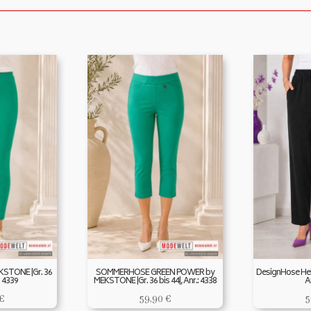
KSTONE |Gr. 36
SOMMERHOSE GREEN POWER by
DesignHose Hele
: 4339
MEKSTONE |Gr. 36 bis 44|, Anr.: 4338
A
€
59,90
€
5