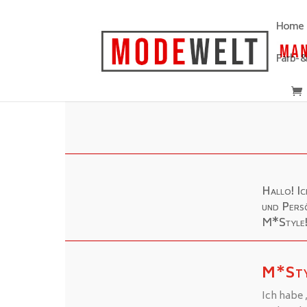
Home
Farb- 
Hallo! Ic
und Persö
M*Style
M*Sty
Ich habe