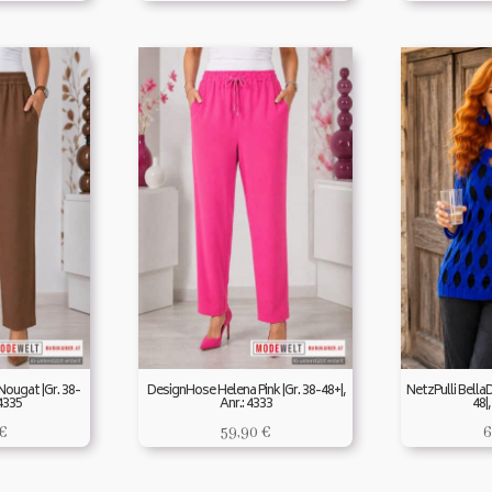
ougat |Gr. 38-
DesignHose Helena Pink |Gr. 38-48+|,
NetzPulli Bella
 4335
Anr.: 4333
48|,
€
59,90
€
6