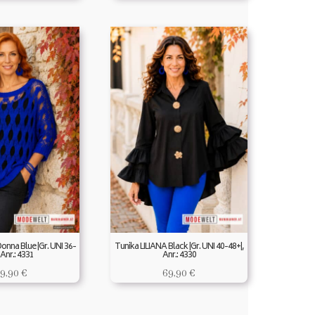
Donna Blue |Gr. UNI 36-
Tunika LILIANA Black |Gr. UNI 40-48+|,
 Anr.: 4331
Anr.: 4330
9,90
€
69,90
€