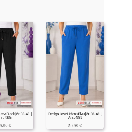
na Black |Gr. 38-48+|,
DesignHose Helena Blau |Gr. 38-48+|,
nr.: 4336
Anr.: 4332
9,90
€
59,90
€