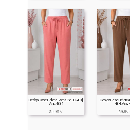
DesignHose Helena Lachs |Gr. 38-48+|,
DesignHose Helena N
Anr.: 4334
48+|, Anr.:
59,90
€
59,90