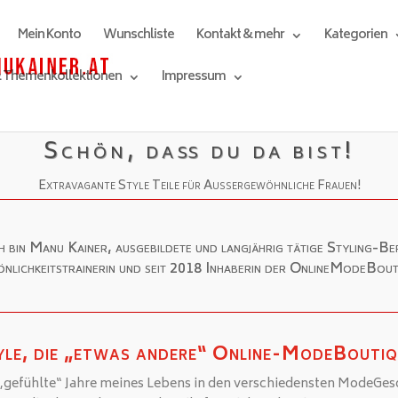
Mein Konto
Wunschliste
Kontakt & mehr
Kategorien
& Themenkollektionen
Impressum
Willkommen bei M*Style!
Schön, daß du da bist!
Extravagante Style Teile für Außergewöhnliche Frauen!
h bin Manu Kainer, ausgebildete und langjährig tätige Styling-Be
nlichkeitstrainerin und seit 2018 Inhaberin der OnlineModeBou
!
le, die „etwas andere“ Online-ModeBoutiq
 „gefühlte“ Jahre meines Lebens in den verschiedensten ModeGes