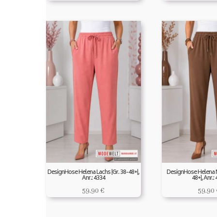
DesignHose Helena Lachs |Gr. 38-48+|,
DesignHose Helena N
Anr.: 4334
48+|, Anr.:
59,90
€
59,90