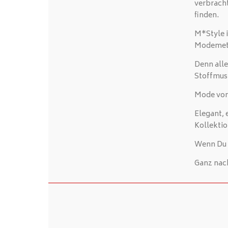
verbrach
finden.
M*Style i
Modemetr
Denn alle
Stoffmus
Mode von 
Elegant, 
Kollektio
Wenn Du a
Ganz nac