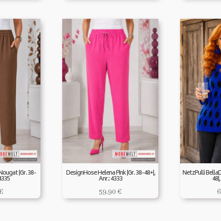
ougat |Gr. 38-
DesignHose Helena Pink |Gr. 38-48+|,
NetzPulli Bella
 4335
Anr.: 4333
48|,
€
59,90
€
6