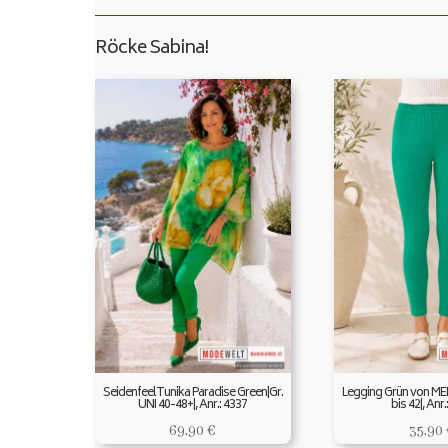
Röcke Sabina!
SeidenfeelTunika Paradise Green|Gr.
Legging Grün von ME
UNI 40-48+|, Anr.: 4337
bis 42|, Anr.
69,90
€
35,90