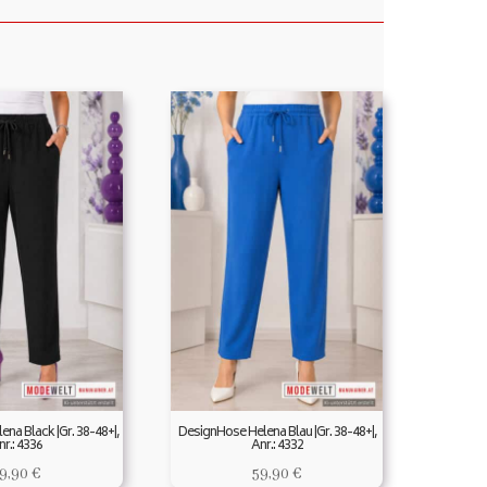
na Black |Gr. 38-48+|,
DesignHose Helena Blau |Gr. 38-48+|,
nr.: 4336
Anr.: 4332
9,90
€
59,90
€