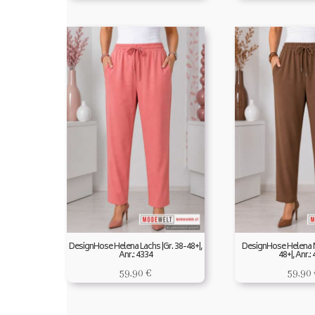
DesignHose Helena Lachs |Gr. 38-48+|,
DesignHose Helena N
Anr.: 4334
48+|, Anr.:
59,90
€
59,90