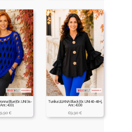
Donna Blue |Gr. UNI 36-
Tunika LILIANA Black |Gr. UNI 40-48+|,
 Anr.: 4331
Anr.: 4330
9,90
€
69,90
€