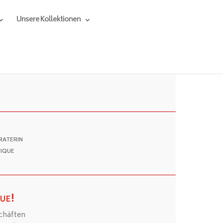
Unsere Kollektionen
raterin
tique
ue!
chäften