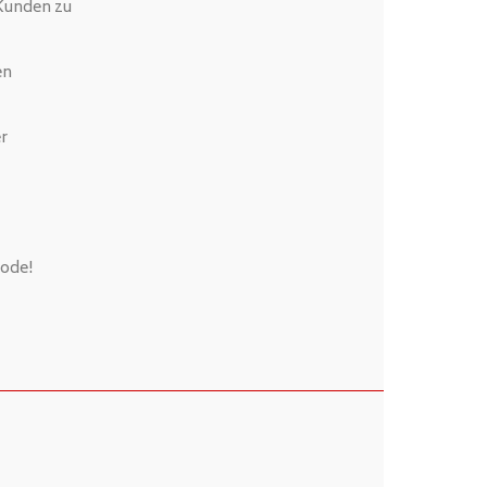
Kunden zu
en
er
mode!