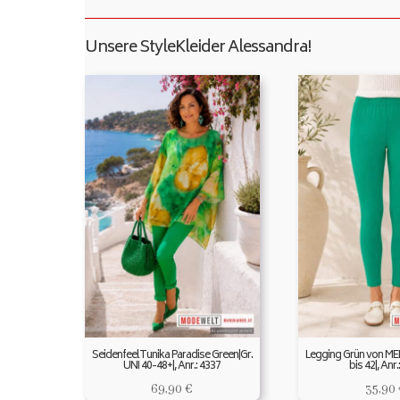
Unsere StyleKleider Alessandra!
SeidenfeelTunika Paradise Green|Gr.
Legging Grün von ME
UNI 40-48+|, Anr.: 4337
bis 42|, Anr.
69,90
€
35,90