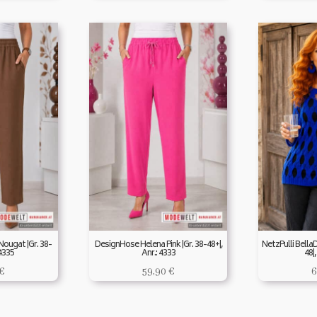
ougat |Gr. 38-
DesignHose Helena Pink |Gr. 38-48+|,
NetzPulli Bella
 4335
Anr.: 4333
48|,
€
59,90
€
6