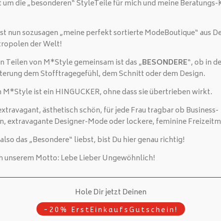
t um die „besonderen“ StyleTeile für mich und meine Beratungs-
st nun sozusagen „meine perfekt sortierte ModeBoutique“ aus D
opolen der Welt!
n Teilen von M*Style gemeinsam ist das „
BESONDERE
“, ob in d
terung dem Stofftragegefühl, dem Schnitt oder dem Design.
M*Style ist ein HINGUCKER, ohne dass sie übertrieben wirkt.
extravagant, ästhetisch schön, für jede Frau tragbar ob Business-
n, extravagante Designer-Mode oder lockere, feminine Freizeit
lso das „Besondere“ liebst, bist Du hier genau richtig!
h unserem Motto: Lebe Lieber Ungewöhnlich!
Hole Dir jetzt Deinen
-20% ErstEinkaufsGutschein!