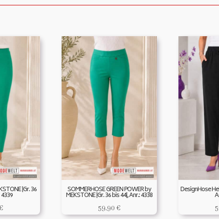
KSTONE |Gr. 36
SOMMERHOSE GREEN POWER by
DesignHose Hele
: 4339
MEKSTONE |Gr. 36 bis 44|, Anr.: 4338
A
€
59,90
€
5