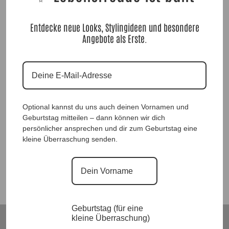
Entdecke neue Looks, Stylingideen und besondere
Angebote als Erste.
Designer Hemdbluse Florence |Gr. 38 bis 50|, Anr.: 1885
Optional kannst du uns auch deinen Vornamen und
Geburtstag mitteilen – dann können wir dich
79,90
€
persönlicher ansprechen und dir zum Geburtstag eine
kleine Überraschung senden.
Suchen
Geburtstag (für eine
kleine Überraschung)