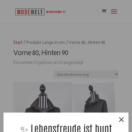
Start
/ Produkt Länge in cm: / Vorne 80, Hinten 90
Vorne 80, Hinten 90
Einzelnes Ergebnis wird angezeigt
✨ Lebensfreude ist bunt