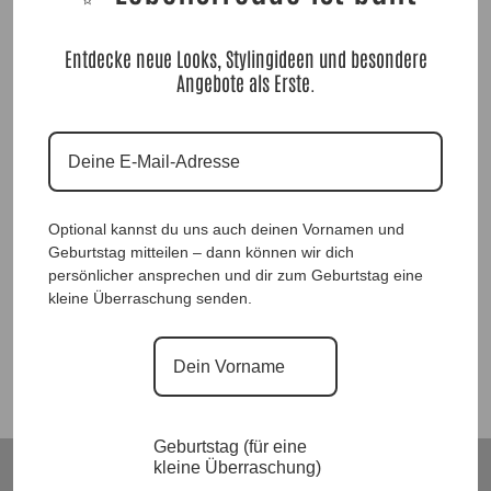
Entdecke neue Looks, Stylingideen und besondere
Angebote als Erste.
Tunika STAY |Gr. UNI 38-46|, Anr.: 1674
Optional kannst du uns auch deinen Vornamen und
Geburtstag mitteilen – dann können wir dich
42,90
€
persönlicher ansprechen und dir zum Geburtstag eine
kleine Überraschung senden.
Suchen
Geburtstag (für eine
kleine Überraschung)