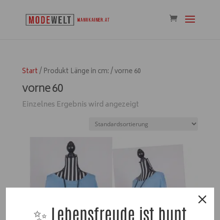
Start
/ Produkt Länge in cm: / vorne 60
vorne 60
Einzelnes Ergebnis wird angezeigt
✨ Lebensfreude ist bunt