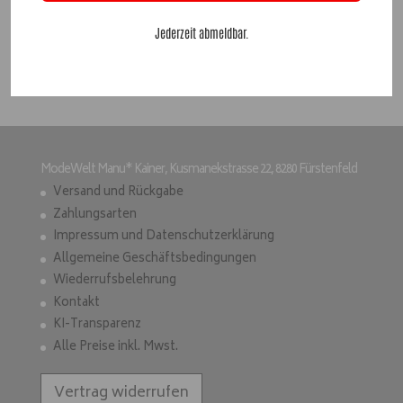
Jederzeit abmeldbar.
Suchen
ModeWelt Manu* Kainer, Kusmanekstrasse 22, 8280 Fürstenfeld
Versand und Rückgabe
Zahlungsarten
Impressum und Datenschutzerklärung
Allgemeine Geschäftsbedingungen
Wiederrufsbelehrung
Kontakt
KI-Transparenz
Alle Preise inkl. Mwst.
Vertrag widerrufen