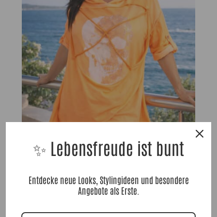
✨ Lebensfreude ist bunt
Entdecke neue Looks, Stylingideen und besondere
SweaterShirt Florance NeonGlitz Orange |Gr. UNI 36-46|, Anr.: 3691
Angebote als Erste.
59,90
€