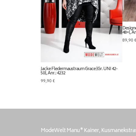
Designe
48+|, An
89,90
Jacke Fledermaustraum Grace |Gr. UNI 42-
50|, Anr.: 4232
99,90
€
ModeWelt Manu* Kainer, Kusmanekstrass