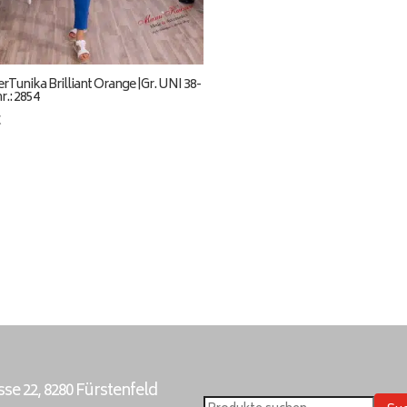
rTunika Brilliant Orange |Gr. UNI 38-
r.: 2854
€
e 22, 8280 Fürstenfeld