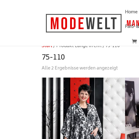
Home
Farb- 
Start
/ Produkt Länge in cm: / 75-110
75-110
Alle 2 Ergebnisse werden angezeigt