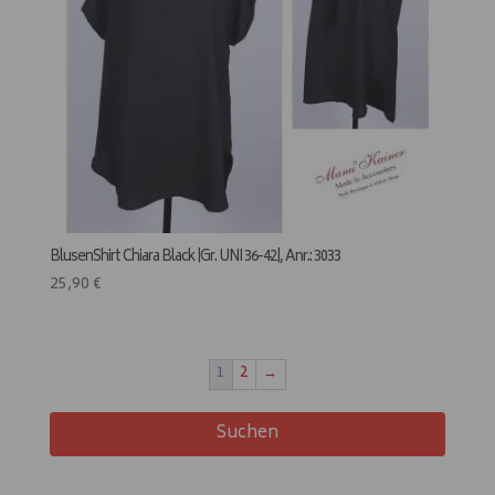
BlusenShirt Chiara Black |Gr. UNI 36-42|, Anr.: 3033
25,90
€
1
2
→
Suchen