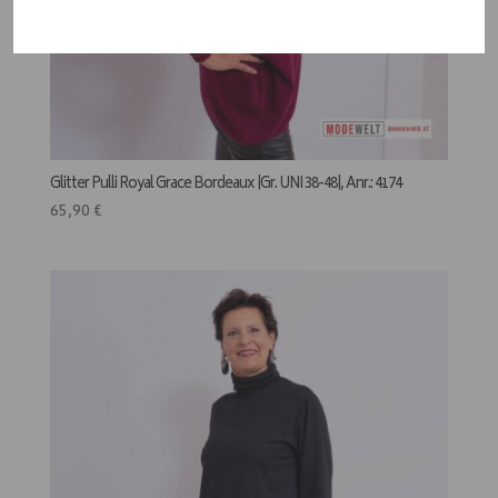
Glitter Pulli Royal Grace Bordeaux |Gr. UNI 38-48|, Anr.: 4174
65,90
€