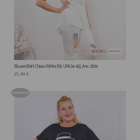
BlusenShirt Chiara White |Gr. UNI 36-42|, Anr.: 3036
25,90
€
Ausverkauft