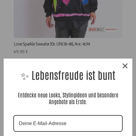
Love Sparkle Sweater |Gr. UNI 38-48|, Anr.: 4194
69,90
€
✨ Lebensfreude ist bunt
Ausverkauft
Entdecke neue Looks, Stylingideen und besondere
Angebote als Erste.