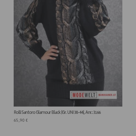
Rolli Santoro Glamour Black |Gr. UNI 38-44|, Anr.: 3166
65,90
€