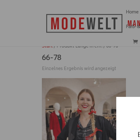
Home
Farb- 
Start
/ Produkt Länge in cm: / 66-78
66-78
Einzelnes Ergebnis wird angezeigt
E