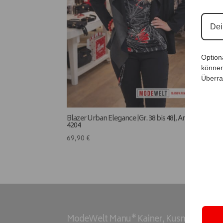
Option
können
Überra
Blazer Urban Elegance |Gr. 38 bis 48|, Anr.:
4204
69,90
€
ModeWelt Manu* Kainer, Kusmanekstrass