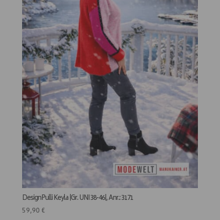
DesignPulli Keyla |Gr. UNI 38-46|, Anr.: 3171
59,90
€