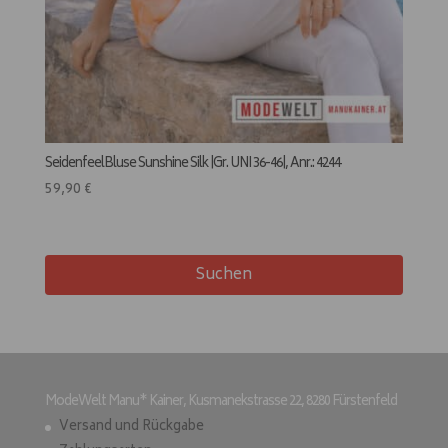
SeidenfeelBluse Sunshine Silk |Gr. UNI 36-46|, Anr.: 4244
59,90
€
Suchen
ModeWelt Manu* Kainer, Kusmanekstrasse 22, 8280 Fürstenfeld
Versand und Rückgabe