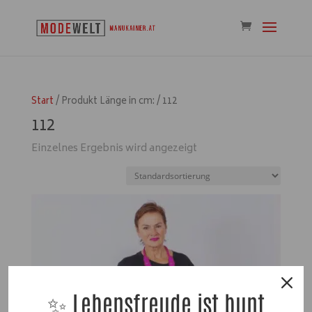
Start
/ Produkt Länge in cm: / 112
112
Einzelnes Ergebnis wird angezeigt
✨ Lebensfreude ist bunt