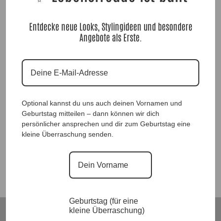
Entdecke neue Looks, Stylingideen und besondere
Angebote als Erste.
SweaterKleid Wild Animal |Gr. UNI 38-46|, Anr.: 3823
Optional kannst du uns auch deinen Vornamen und
Geburtstag mitteilen – dann können wir dich
69,90
€
persönlicher ansprechen und dir zum Geburtstag eine
kleine Überraschung senden.
Suchen
Geburtstag (für eine
kleine Überraschung)