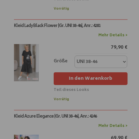
A
Vorrätig
l
t
Kleid Lady Black Flower |Gr. UNI 38-46|, Anr.: 4281
e
r
Mehr Details >
n
79,90
€
a
t
i
Größe
v
e
In den Warenkorb
:
Teil dieses Looks
A
Vorrätig
l
t
Kleid Azure Elegance |Gr. UNI 38-46|, Anr.: 4246
e
r
Mehr Details >
n
69,90
€
a