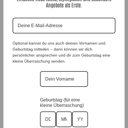
SeidenfeelKleid Paradiso |Gr. UNI 38-48|, Anr.: 4291
Angebote als Erste.
Mehr Details >
79,90
€
Größe
Optional kannst du uns auch deinen Vornamen und
In den Warenkorb
Geburtstag mitteilen – dann können wir dich
persönlicher ansprechen und dir zum Geburtstag eine
Teil dieses Looks
kleine Überraschung senden.
A
Vorrätig
l
t
e
↩️ Kostenlose 14 Tage Rückgabe
🚚 Versand & Lieferung
r
⭐ Von Kund:innen bewertet
n
Geburtstag (für eine
💬 Persönlicher Service
a
kleine Überraschung)
t
Viskose DreamKleid LIMONCELLA |Gr. UNI 38-46|, Anr.: 4298
i
v
Mehr Details >