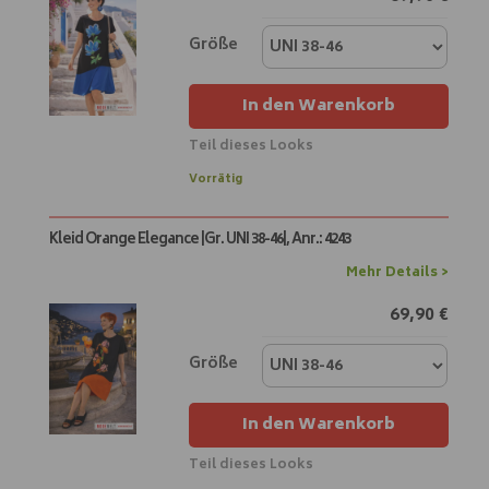
t
i
Größe
v
e
In den Warenkorb
:
Teil dieses Looks
A
Vorrätig
l
t
Kleid Orange Elegance |Gr. UNI 38-46|, Anr.: 4243
e
r
Mehr Details >
n
69,90
€
a
t
i
Größe
v
e
In den Warenkorb
:
Teil dieses Looks