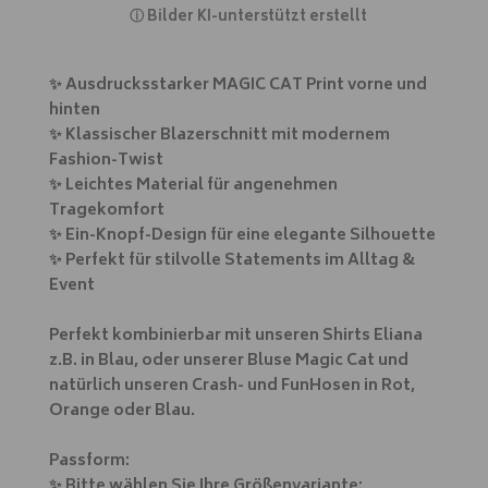
ⓘ
Bilder KI-unterstützt erstellt
✨ Ausdrucksstarker MAGIC CAT Print vorne und
hinten
✨ Klassischer Blazerschnitt mit modernem
Fashion-Twist
✨ Leichtes Material für angenehmen
Tragekomfort
✨ Ein-Knopf-Design für eine elegante Silhouette
✨ Perfekt für stilvolle Statements im Alltag &
Event
Perfekt kombinierbar mit unseren Shirts Eliana
z.B. in Blau, oder unserer Bluse Magic Cat und
natürlich unseren Crash- und FunHosen in Rot,
Orange oder Blau.
Passform:
✨ Bitte wählen Sie Ihre Größenvariante: