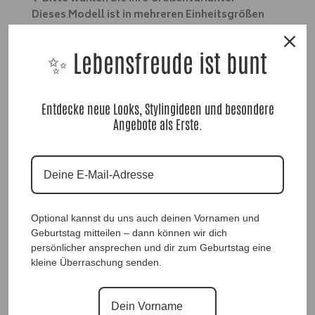
Dieses Modell ist in mehreren Einheitsgrößen
erhältlich. Sie decken jeweils einen größeren
Größenbereich ab und unterscheiden sich in der
✨ Lebensfreude ist bunt
Passform. Insgesamt erhältlich von Gr. 36 bis 46.
Länge: ca. 75 cm.
Entdecke neue Looks, Stylingideen und besondere
AA=64 cm bei Größe 42-46.
Angebote als Erste.
Optional kannst du uns auch deinen Vornamen und
Geburtstag mitteilen – dann können wir dich
persönlicher ansprechen und dir zum Geburtstag eine
kleine Überraschung senden.