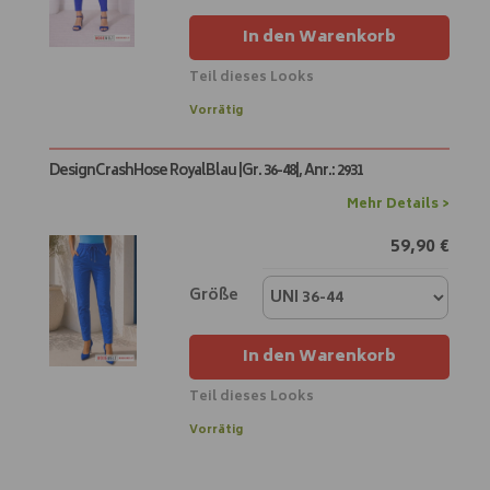
e
In den Warenkorb
:
Teil dieses Looks
A
Vorrätig
l
t
DesignCrashHose RoyalBlau |Gr. 36-48|, Anr.: 2931
e
r
Mehr Details >
n
59,90
€
a
t
i
Größe
v
e
In den Warenkorb
:
Teil dieses Looks
A
Vorrätig
l
t