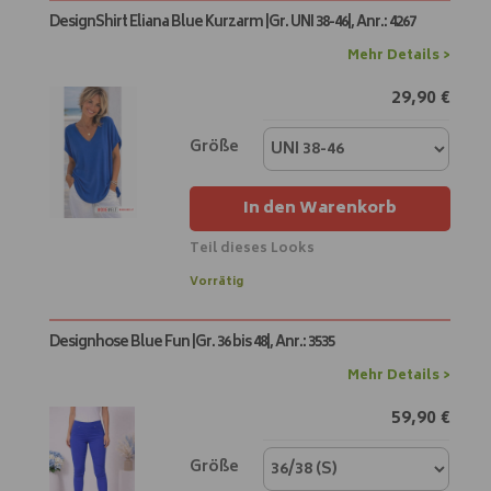
t
DesignShirt Eliana Blue Kurzarm |Gr. UNI 38-46|, Anr.: 4267
i
v
Mehr Details >
e
29,90
€
:
Größe
In den Warenkorb
Teil dieses Looks
A
Vorrätig
l
t
Designhose Blue Fun |Gr. 36 bis 48|, Anr.: 3535
e
r
Mehr Details >
n
59,90
€
a
t
i
Größe
v